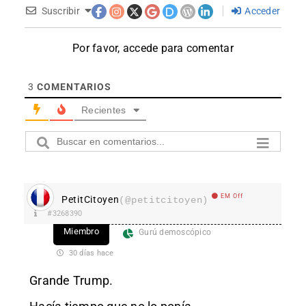
Suscribir
Acceder
Por favor, accede para comentar
3
COMENTARIOS
Recientes
EM Off
PetitCitoyen
(@petitcitoyen)
#3268390
Miembro
Gurú demoscópico
30 días hace
Grande Trump.