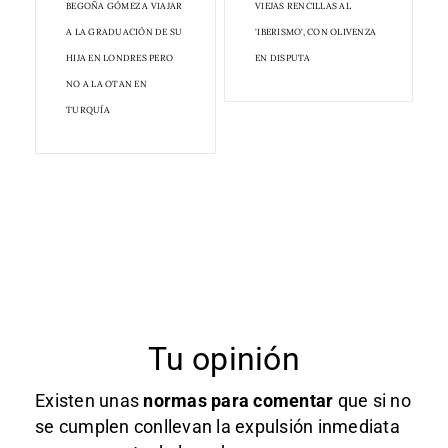
BEGOÑA GÓMEZ A VIAJAR
VIEJAS RENCILLAS AL
A LA GRADUACIÓN DE SU
'IBERISMO', CON OLIVENZA
HIJA EN LONDRES PERO
EN DISPUTA
NO A LA OTAN EN
TURQUÍA
Tu opinión
Existen unas
normas
para comentar
que si no
se cumplen conllevan la expulsión inmediata