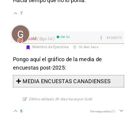
Hacía tiempo que no lo ponía.
7
EM On
#3268375
Gold
(@gold)
Miembro de Ejecutiva
30 días hace
Pongo aquí el gráfico de la media de
encuestas post-2025:
MEDIA ENCUESTAS CANADIENSES
Último editado 30 días hace por Gold
6
Ver respuestas
(1)