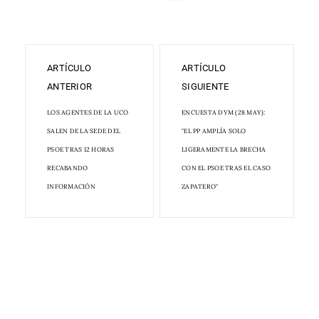
ARTÍCULO
ARTÍCULO
ANTERIOR
SIGUIENTE
LOS AGENTES DE LA UCO
ENCUESTA DYM (28 MAY):
SALEN DE LA SEDE DEL
"EL PP AMPLÍA SOLO
PSOE TRAS 12 HORAS
LIGERAMENTE LA BRECHA
RECABANDO
CON EL PSOE TRAS EL CASO
INFORMACIÓN
ZAPATERO"