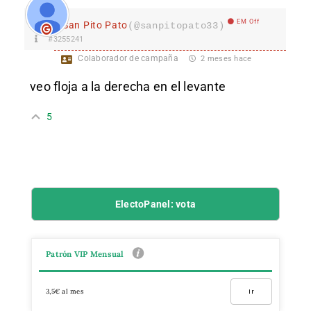
EM Off
San Pito Pato
(@sanpitopato33)
#3255241
Colaborador de campaña
2 meses hace
veo floja a la derecha en el levante
5
ElectoPanel: vota
Patrón VIP Mensual
3,5€ al mes
Ir