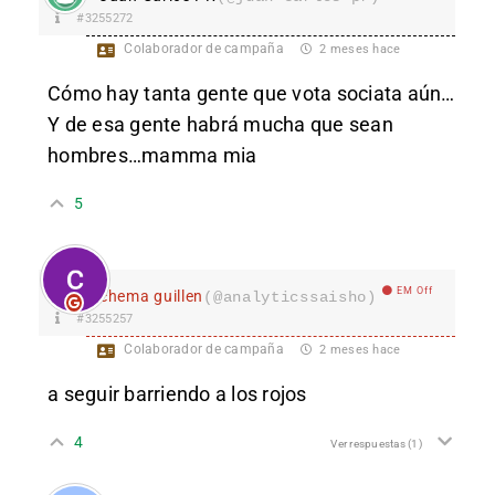
#3255272
Colaborador de campaña
2 meses hace
Cómo hay tanta gente que vota sociata aún…
Y de esa gente habrá mucha que sean
hombres…mamma mia
5
EM Off
chema guillen
(@analyticssaisho)
#3255257
Colaborador de campaña
2 meses hace
a seguir barriendo a los rojos
4
Ver respuestas
(1)