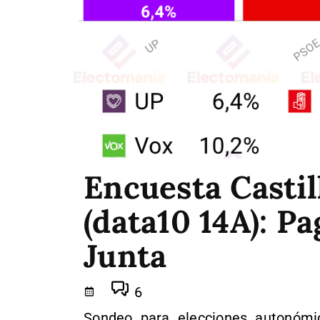
Encuesta Casti
(data10 14A): Pa
Junta
6
Sondeo para elecciones autonómic