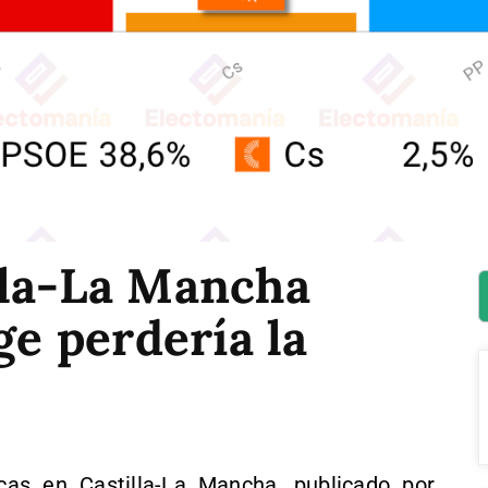
lla-La Mancha
ge perdería la
as en Castilla-La Mancha, publicado por