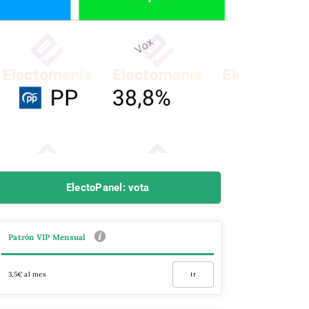
ElectoPanel: vota
Patrón VIP Mensual
3,5€ al mes
Ir