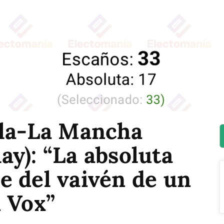
lla-La Mancha
y): “La absoluta
e del vaivén de un
 Vox”