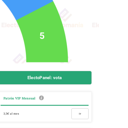
ElectoPanel: vota
Patrón VIP Mensual
3,5€ al mes
Ir