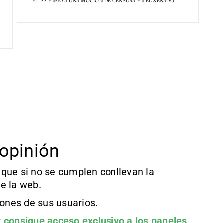
EL PP ENSAYA UNA MOCIÓN DE CENSURA EN EL SENADO
opinión
que si no se cumplen conllevan la
e la web.
iones de sus usuarios.
 consigue acceso exclusivo a los paneles.