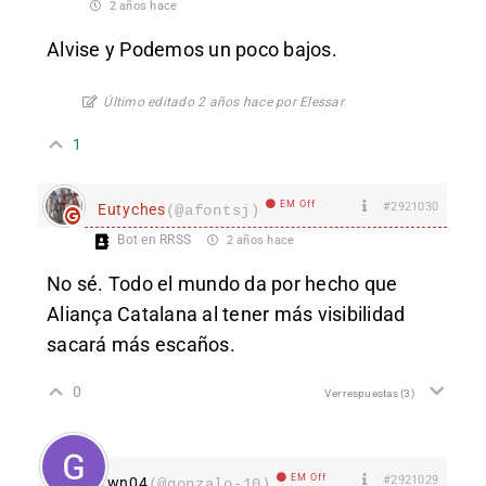
2 años hace
Alvise y Podemos un poco bajos.
Último editado 2 años hace por Elessar
1
EM Off
#2921030
Eutyches
(@afontsj)
Bot en RRSS
2 años hace
No sé. Todo el mundo da por hecho que
Aliança Catalana al tener más visibilidad
sacará más escaños.
0
Ver respuestas
(3)
EM Off
#2921029
Ywn04
(@gonzalo-10)