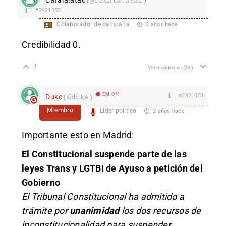
(@catalalatac)
#2921055
Colaborador de campaña
2 años hace
Credibilidad 0.
1
Ver respuestas
(23)
EM Off
#2921051
Duke
(@duke)
Miembro
Líder político
2 años hace
Importante esto en Madrid:
El Constitucional suspende parte de las
leyes Trans y LGTBI de Ayuso a petición del
Gobierno
El Tribunal Constitucional ha admitido a
trámite por
unanimidad
los dos recursos de
inconstitucionalidad para suspender