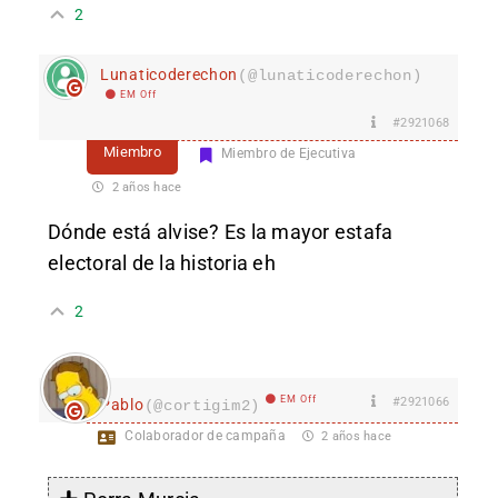
2
Lunaticoderechon
(@lunaticoderechon)
EM Off
#2921068
Miembro
Miembro de Ejecutiva
2 años hace
Dónde está alvise? Es la mayor estafa
electoral de la historia eh
2
EM Off
#2921066
Pablo
(@cortigim2)
Colaborador de campaña
2 años hace