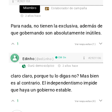
#2921153
Miembro
Colaborador de campaña
2 años hace
Para nada, no tienen la exclusiva, además de
que gobernando son absolutamente inútiles.
1
Ver respuestas
(1)
EM On
#2921106
Edinho
(@edinho)
Gurú demoscópico
2 años hace
claro claro, porque tu lo digas no? Mas bien
es al contrario. El independentismo impide
que haya un gobierno estable.
1
Ver respuestas
(4)