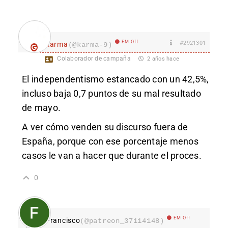
EM Off
#2921301
karma
(@karma-9)
Colaborador de campaña
2 años hace
El independentismo estancado con un 42,5%,
incluso baja 0,7 puntos de su mal resultado
de mayo.
A ver cómo venden su discurso fuera de
España, porque con ese porcentaje menos
casos le van a hacer que durante el proces.
0
EM Off
Francisco
(@patreon_37114148)