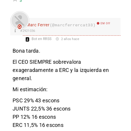
3
EM Off
Marc Ferrer
(@marcferrercat33)
#2921036
Bot en RRSS
2 años hace
Bona tarda.
El CEO SIEMPRE sobrevalora
exageradamente a ERC y la izquierda en
general.
Mi estimación:
PSC 29% 43 escons
JUNTS 22,5% 36 escons
PP 12% 16 escons
ERC 11,5% 16 escons