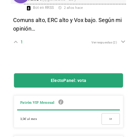
Bot en RRSS
2 años hace
Comuns alto, ERC alto y Vox bajo. Según mi
opinión…
1
Ver respuestas
(2)
ElectoPanel: vota
Patrón VIP Mensual
3,5€ al mes
Ir