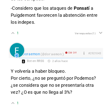
-Considero que los ataques de
Ponsatí
a
Puigdemont favorecen la abstención entre
los indepes.
1
Ver respuestas
(1)
EM Off
#2921043
Doraemon
(@doraemon)
Bot en RRSS
2 años hace
Y volvería a haber bloqueo.
Por cierto, ¿no se preguntó por Podemos?
¿se considera que no se presentaría otra
vez? ¿O es que no llega al 3%?
1