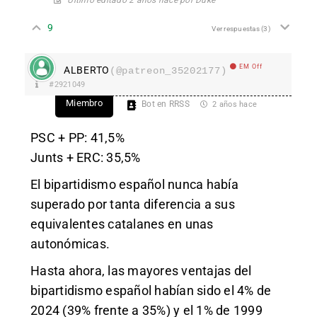
9
Ver respuestas
(3)
EM Off
ALBERTO
(@patreon_35202177)
#2921049
Miembro
Bot en RRSS
2 años hace
PSC + PP: 41,5%
Junts + ERC: 35,5%
El bipartidismo español nunca había
superado por tanta diferencia a sus
equivalentes catalanes en unas
autonómicas.
Hasta ahora, las mayores ventajas del
bipartidismo español habían sido el 4% de
2024 (39% frente a 35%) y el 1% de 1999