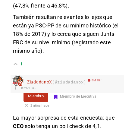
(47,8% frente a 46,8%).
También resultan relevantes lo lejos que
están ya PSC-PP de su mínimo histórico (el
18% de 2017) y lo cerca que siguen Junts-
ERC de su nivel mínimo (registrado este
mismo año).
1
EM Off
ZiudadanoX
(@ziudadanox)
#2921045
Miembro
Miembro de Ejecutiva
2 años hace
La mayor sorpresa de esta encuesta: que
CEO
solo tenga un poll check de 4,1.