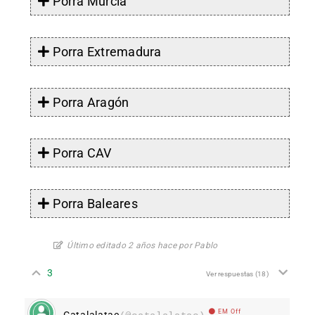
Porra Murcia
Porra Extremadura
Porra Aragón
Porra CAV
Porra Baleares
Último editado 2 años hace por Pablo
3
Ver respuestas
(18)
EM Off
Catalalatac