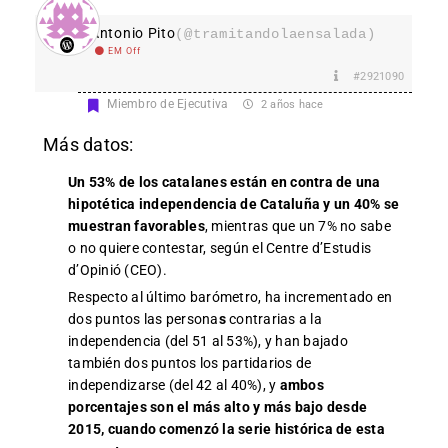
Antonio Pito
(@tramitandolaensalada)
EM Off
#2921090
Miembro de Ejecutiva
2 años hace
Más datos:
Un 53% de los catalanes están en contra de una
hipotética independencia de Cataluña y un 40% se
muestran favorables
, mientras que un 7% no sabe
o no quiere contestar, según el
Centre d’Estudis
d’Opinió (CEO).
Respecto al último barómetro, ha incrementado en
dos puntos las persona
s
contrarias a la
independencia (del 51 al 53%), y han bajado
también dos puntos los partidarios de
independizarse (del 42 al 40%), y
ambos
porcentajes son el más alto y más bajo desde
2015, cuando comenzó la serie histórica de esta