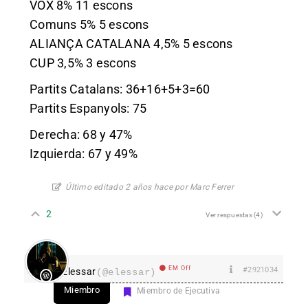
VOX 8% 11 escons
Comuns 5% 5 escons
ALIANÇA CATALANA 4,5% 5 escons
CUP 3,5% 3 escons
Partits Catalans: 36+16+5+3=60
Partits Espanyols: 75
Derecha: 68 y 47%
Izquierda: 67 y 49%
Último editado 2 años hace por Marc Ferrer
2
Ver respuestas
(4)
EM Off
#2921034
Elessar
(@elessar)
Miembro
Miembro de Ejecutiva