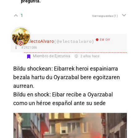
pregunta.
1
Ver respuestas
(1)
EM Off
electoAlvaro
(@electoalvaro)
#2921086
Miembro de Ejecutiva
2 años hace
Bildu shockean: Eibarrek heroi espainiarra
bezala hartu du Oyarzabal bere egoitzaren
aurrean.
Bildu en shock: Eibar recibe a Oyarzabal
como un héroe español ante su sede