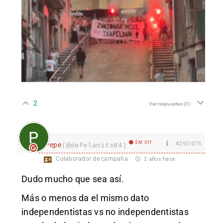
2
Ver respuestas
(3)
EM Off
#2921075
Pepe
(@defelanitx84)
Colaborador de campaña
2 años hace
Dudo mucho que sea así.
Más o menos da el mismo dato
independentistas vs no independentistas