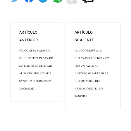
ARTÍCULO
ARTÍCULO
ANTERIOR
SIGUIENTE
FEIJÓO AFEA A ABASCAL
LA UCO VUELVE A LA
QUE INVIERTA EL 50% DE
DIPUTACIÓN DE BADAJOZ
SU TIEMPO EN CRITICAR
POR UN FALLO AL
AL PP CUANDO ECHAR A
DESCARGAR PARTE DE LA
SÁNCHEZ ES "URGENCIA
INFORMACIÓN DEL
NACIONAL"
HERMANO DE PEDRO
SÁNCHEZ