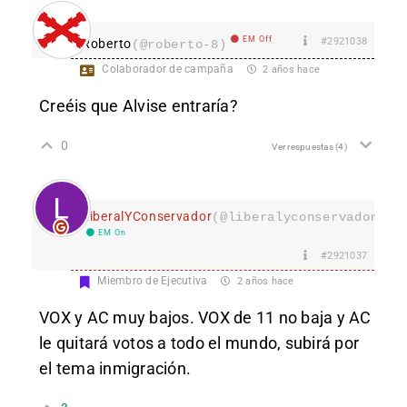
EM Off
#2921038
Roberto
(@roberto-8)
Colaborador de campaña
2 años hace
Creéis que Alvise entraría?
0
Ver respuestas
(4)
LiberalYConservador
(@liberalyconservador133
EM On
#2921037
Miembro de Ejecutiva
2 años hace
VOX y AC muy bajos. VOX de 11 no baja y AC
le quitará votos a todo el mundo, subirá por
el tema inmigración.