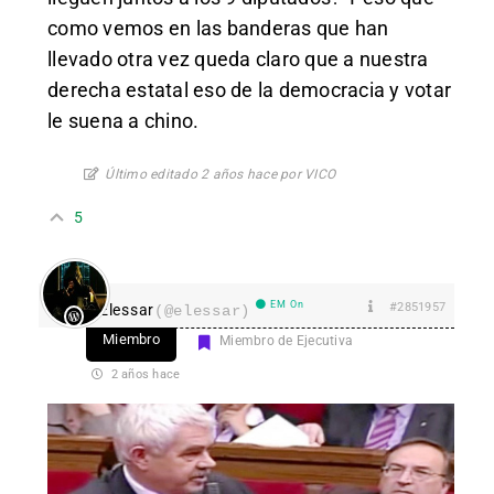
como vemos en las banderas que han
llevado otra vez queda claro que a nuestra
derecha estatal eso de la democracia y votar
le suena a chino.
Último editado 2 años hace por VICO
5
EM On
#2851957
Elessar
(@elessar)
Miembro
Miembro de Ejecutiva
2 años hace