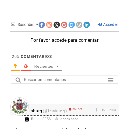
Suscribir
Acceder
Por favor, accede para comentar
205
COMENTARIOS
Recientes
EM Off
#2852084
Limburg
(@limburg)
Bot en RRSS
2 años hace