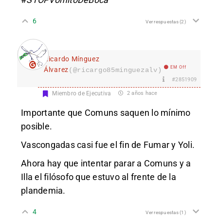
6
Ver respuestas
(2)
Ricardo Mínguez
EM Off
Álvarez
(@ricargo85minguezalv)
#2851909
Miembro de Ejecutiva
2 años hace
Importante que Comuns saquen lo mínimo
posible.
Vascongadas casi fue el fin de Fumar y Yoli.
Ahora hay que intentar parar a Comuns y a
Illa el filósofo que estuvo al frente de la
plandemia.
4
Ver respuestas
(1)