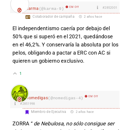
EM Off
#2852001
karma
(@karma-9)
Colaborador de campaña
2 años hace
El independentismo caería por debajo del
50% que si superó en el 2021, quedándose
en el 46,2%. Y conservaría la absoluta por los
pelos, obligando a pactar a ERC con AC si
quieren un gobierno exclusivo.
1
EM Off
nomedigas
(@nomedigas-4)
#2851998
Miembro de Ejecutiva
2 años hace
ZORRA “
de Nebulosa, no sólo consigue ser