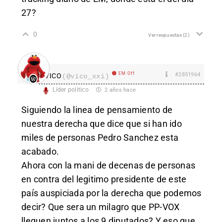
27?
0
Ver respuestas
(2)
EM Off
#2851964
VICO
(@vico_xxi)
Líder político
2 años hace
Siguiendo la linea de pensamiento de
nuestra derecha que dice que si han ido
miles de personas Pedro Sanchez esta
acabado.
Ahora con la mani de decenas de personas
en contra del legitimo presidente de este
país auspiciada por la derecha que podemos
decir? Que sera un milagro que PP-VOX
lleguen juntos a los 9 diputados? Y eso que