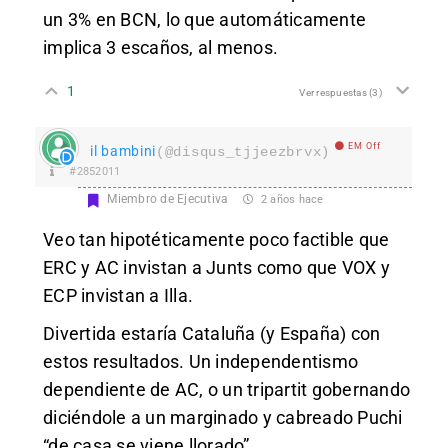
un 3% en BCN, lo que automáticamente
implica 3 escaños, al menos.
1
Ver respuestas
(3)
EM Off
il bambini
(@disqus_tjjeezbrvx)
#2852011
Miembro de Ejecutiva
2 años hace
Veo tan hipotéticamente poco factible que
ERC y AC invistan a Junts como que VOX y
ECP invistan a Illa.
Divertida estaría Cataluña (y España) con
estos resultados. Un independentismo
dependiente de AC, o un tripartit gobernando
diciéndole a un marginado y cabreado Puchi
“de casa se viene llorado”.