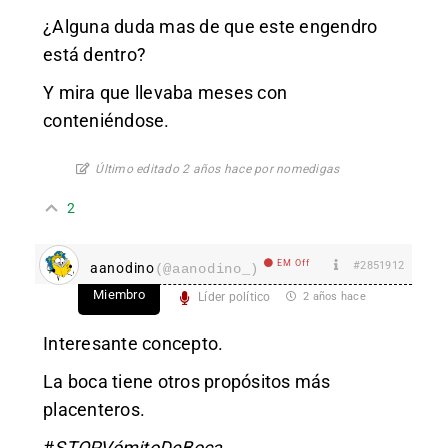
¿Alguna duda mas de que este engendro
está dentro?
Y mira que llevaba meses con
conteniéndose.
Último editado 2 años hace por nomedigas
2
EM Off
#2851912
aanodino
(@aanodino_)
Miembro
Líder político
2 años hace
Interesante concepto.
La boca tiene otros propósitos más
placenteros.
#
STOPVómitoDeBoca