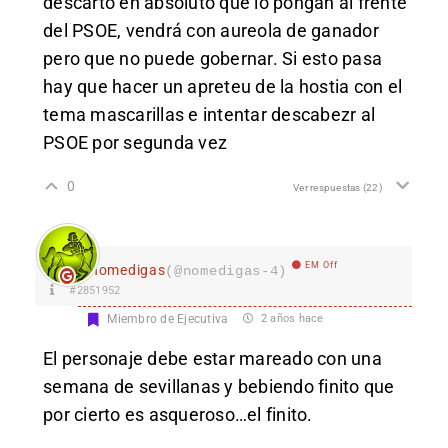
descarto en absoluto que lo pongan al frente
del PSOE, vendrá con aureola de ganador
pero que no puede gobernar. Si esto pasa
hay que hacer un apreteu de la hostia con el
tema mascarillas e intentar descabezr al
PSOE por segunda vez
0
Ver respuestas
(22)
EM Off
nomedigas
(@nomedigas-4)
#2851952
Miembro de Ejecutiva
2 años hace
El personaje debe estar mareado con una
semana de sevillanas y bebiendo finito que
por cierto es asqueroso…el finito.