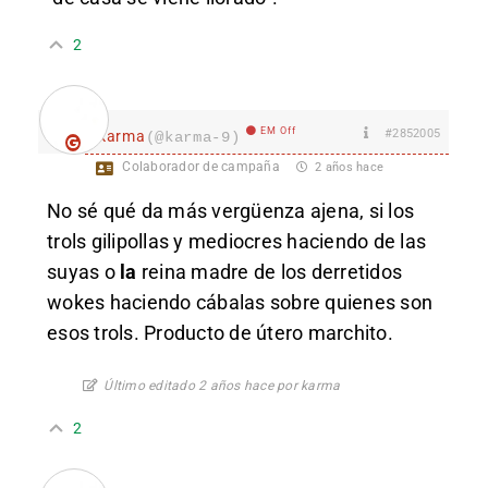
2
EM Off
#2852005
karma
(@karma-9)
Colaborador de campaña
2 años hace
No sé qué da más vergüenza ajena, si los
trols gilipollas y mediocres haciendo de las
suyas o
la
reina madre de los derretidos
wokes haciendo cábalas sobre quienes son
esos trols. Producto de útero marchito.
Último editado 2 años hace por karma
2