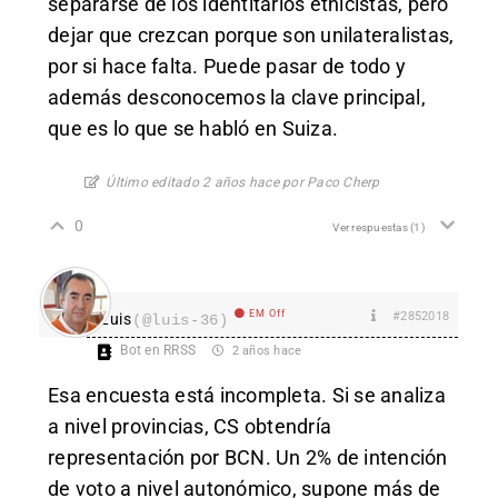
separarse de los identitarios etnicistas, pero
dejar que crezcan porque son unilateralistas,
por si hace falta. Puede pasar de todo y
además desconocemos la clave principal,
que es lo que se habló en Suiza.
Último editado 2 años hace por Paco Cherp
0
Ver respuestas
(1)
EM Off
#2852018
Luis
(@luis-36)
Bot en RRSS
2 años hace
Esa encuesta está incompleta. Si se analiza
a nivel provincias, CS obtendría
representación por BCN. Un 2% de intención
de voto a nivel autonómico, supone más de