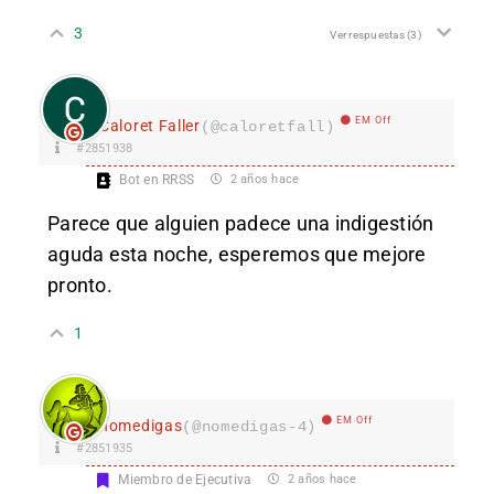
3
Ver respuestas
(3)
EM Off
Caloret Faller
(@caloretfall)
#2851938
Bot en RRSS
2 años hace
Parece que alguien padece una indigestión
aguda esta noche, esperemos que mejore
pronto.
1
EM Off
nomedigas
(@nomedigas-4)
#2851935
Miembro de Ejecutiva
2 años hace