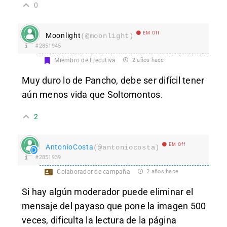
0
EM Off
Moonlight
(@moonlight)
#2851945
Miembro de Ejecutiva
2 años hace
Muy duro lo de Pancho, debe ser difícil tener
aún menos vida que Soltomontos.
2
EM Off
AntonioCosta
(@antoniocosta)
#2851939
Colaborador de campaña
2 años hace
Si hay algún moderador puede eliminar el
mensaje del payaso que pone la imagen 500
veces, dificulta la lectura de la página