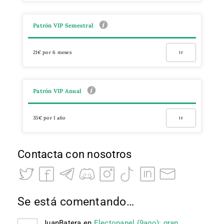
Patrón VIP Semestral
21€ por 6 meses
Ir
Patrón VIP Anual
35€ por 1 año
Ir
Contacta con nosotros
Se está comentando…
JuanBatera
en
Electopanel (9ago): gran