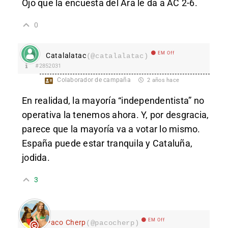
Ojo que la encuesta del Ara le da a AC 2-6.
0
EM Off
Catalalatac
(@catalalatac)
#2852031
Colaborador de campaña
2 años hace
En realidad, la mayoría “independentista” no
operativa la tenemos ahora. Y, por desgracia,
parece que la mayoría va a votar lo mismo.
España puede estar tranquila y Cataluña,
jodida.
3
EM Off
Paco Cherp
(@pacocherp)