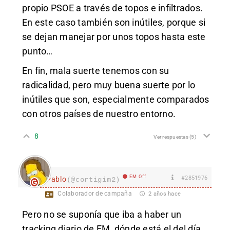
propio PSOE a través de topos e infiltrados.
En este caso también son inútiles, porque si
se dejan manejar por unos topos hasta este
punto…
En fin, mala suerte tenemos con su
radicalidad, pero muy buena suerte por lo
inútiles que son, especialmente comparados
con otros países de nuestro entorno.
8
Ver respuestas
(5)
EM Off
#2851976
Pablo
(@cortigim2)
Colaborador de campaña
2 años hace
Pero no se suponía que iba a haber un
tracking diario de EM, dónde está el del día