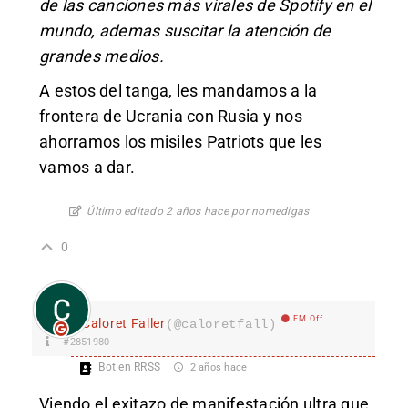
de las canciones más virales de Spotify en el
mundo, ademas suscitar la atención de
grandes medios.
A estos del tanga, les mandamos a la
frontera de Ucrania con Rusia y nos
ahorramos los misiles Patriots que les
vamos a dar.
Último editado 2 años hace por nomedigas
0
EM Off
Caloret Faller
(@caloretfall)
#2851980
Bot en RRSS
2 años hace
Viendo el exitazo de manifestación ultra que