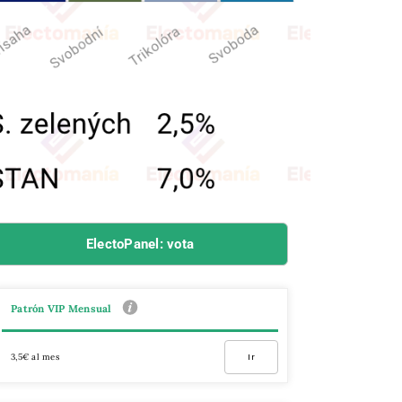
ElectoPanel: vota
Patrón VIP Mensual
3,5€ al mes
Ir