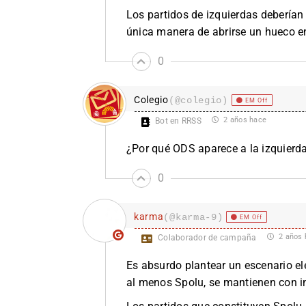
Los partidos de izquierdas deberían
única manera de abrirse un hueco en
0
Colegio
(@colegio)
EM Off
2 años hace
Bot en RRSS
¿Por qué ODS aparece a la izquier
0
karma
(@karma-9)
EM Off
2 años 
Colaborador de campaña
Es absurdo plantear un escenario ele
al menos Spolu, se mantienen con i