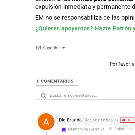
expulsión inmediata y permanente d
EM no se responsabiliza de las opin
¿Quieres apoyarnos?
Hazte Patrón
y
Suscribir
Por favor, 
8
COMENTARIOS
Dio Brando
(@diobrando20)
EM Of
2 años hace
Miembro de Ejecutiva