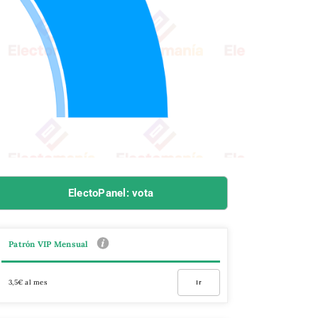
ElectoPanel: vota
Patrón VIP Mensual
3,5€ al mes
Ir