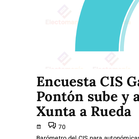
Encuesta CIS Gal
Pontón sube y a
Xunta a Rueda
70
Barómetro del CIS para autonómicas 