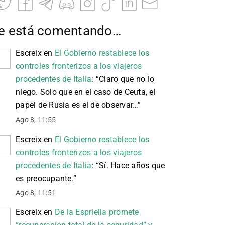
e está comentando…
Escreix
en
El Gobierno restablece los
controles fronterizos a los viajeros
procedentes de Italia
: “
Claro que no lo
niego. Solo que en el caso de Ceuta, el
papel de Rusia es el de observar…
”
Ago 8, 11:55
Escreix
en
El Gobierno restablece los
controles fronterizos a los viajeros
procedentes de Italia
: “
Sí. Hace años que
es preocupante.
”
Ago 8, 11:51
Escreix
en
De la Espriella promete