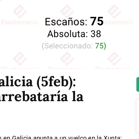
icia (5feb):
rrebataría la
en Galicia apunta a un vuelco en la Xunta: