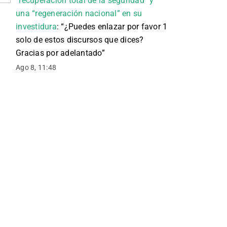
“recuperación total de la seguridad” y
una “regeneración nacional” en su
investidura
: “
¿Puedes enlazar por favor 1
solo de estos discursos que dices?
Gracias por adelantado
”
Ago 8, 11:48