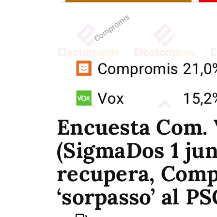
Encuesta Com. 
(SigmaDos 1 jun)
recupera, Comp
‘sorpasso’ al P