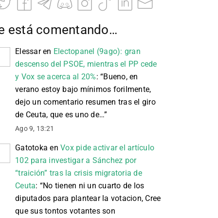
e está comentando…
Elessar
en
Electopanel (9ago): gran
descenso del PSOE, mientras el PP cede
y Vox se acerca al 20%
: “
Bueno, en
verano estoy bajo mínimos forilmente,
dejo un comentario resumen tras el giro
de Ceuta, que es uno de…
”
Ago 9, 13:21
Gatotoka
en
Vox pide activar el artículo
102 para investigar a Sánchez por
“traición” tras la crisis migratoria de
Ceuta
: “
No tienen ni un cuarto de los
diputados para plantear la votacion, Cree
que sus tontos votantes son