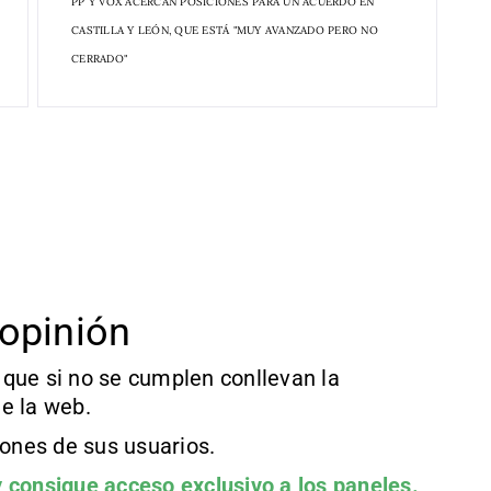
PP Y VOX ACERCAN POSICIONES PARA UN ACUERDO EN
CASTILLA Y LEÓN, QUE ESTÁ "MUY AVANZADO PERO NO
CERRADO"
opinión
que si no se cumplen conllevan la
e la web.
iones de sus usuarios.
 consigue acceso exclusivo a los paneles.