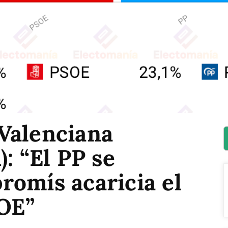
Valenciana
: “El PP se
romís acaricia el
SOE”