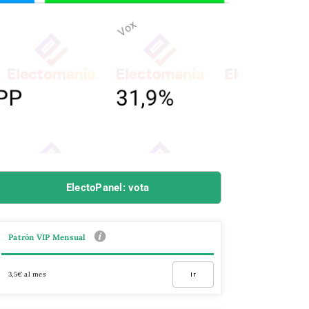
ElectoPanel: vota
Patrón VIP Mensual
3,5€ al mes
Ir