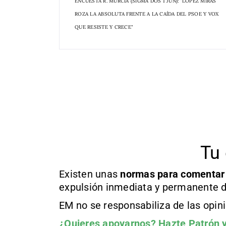
ENCUESTA R. MURCIA (SIGMA DOS 1 JUN): "LÓPEZ MIRAS
ROZA LA ABSOLUTA FRENTE A LA CAÍDA DEL PSOE Y VOX
QUE RESISTE Y CRECE"
Tu 
Existen unas
normas
para comentar
expulsión inmediata y permanente d
EM no se responsabiliza de las opin
¿Quieres apoyarnos?
Hazte Patrón
y