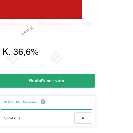
ElectoPanel: vota
Patrón VIP Mensual
3,5€ al mes
Ir