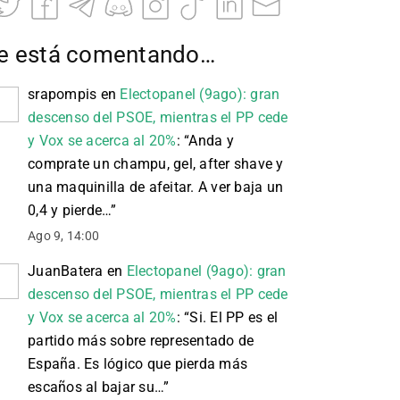
e está comentando…
srapompis
en
Electopanel (9ago): gran
descenso del PSOE, mientras el PP cede
y Vox se acerca al 20%
: “
Anda y
comprate un champu, gel, after shave y
una maquinilla de afeitar. A ver baja un
0,4 y pierde…
”
Ago 9, 14:00
JuanBatera
en
Electopanel (9ago): gran
descenso del PSOE, mientras el PP cede
y Vox se acerca al 20%
: “
Si. El PP es el
partido más sobre representado de
España. Es lógico que pierda más
escaños al bajar su…
”