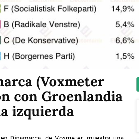
marca (Voxmeter
ión con Groenlandia
la izquierda
 en Dinamarca, de Voxmeter, muestra una