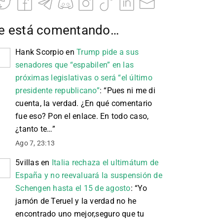
e está comentando…
Hank Scorpio
en
Trump pide a sus
senadores que “espabilen” en las
próximas legislativas o será “el último
presidente republicano”
: “
Pues ni me di
cuenta, la verdad. ¿En qué comentario
fue eso? Pon el enlace. En todo caso,
¿tanto te…
”
Ago 7, 23:13
5villas
en
Italia rechaza el ultimátum de
España y no reevaluará la suspensión de
Schengen hasta el 15 de agosto
: “
Yo
jamón de Teruel y la verdad no he
encontrado uno mejor,seguro que tu