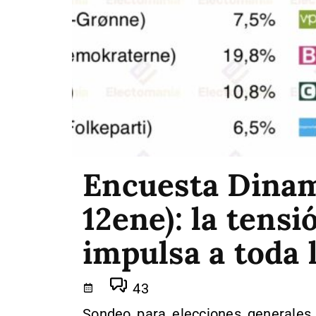
Encuesta Dina
12ene): la tens
impulsa a toda 
43
Sondeo para elecciones generales