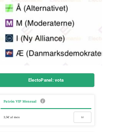
ElectoPanel: vota
Patrón VIP Mensual
3,5€ al mes
Ir