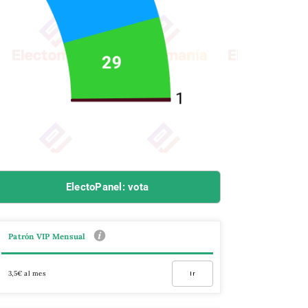
ElectoPanel: vota
Patrón VIP Mensual
3,5€ al mes
Ir