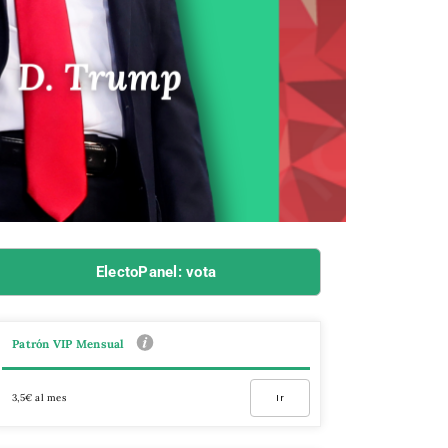
ElectoPanel: vota
Patrón VIP Mensual
3,5€ al mes
Ir