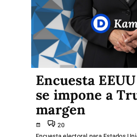
Encuesta EEUU 
se impone a Tr
margen
20
Encuesta electoral para Estados Un