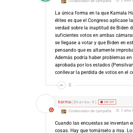
2 años 
Colaborador de campaña
La única forma en la que Kamala Har
élites es que el Congreso aplicase l
verdad sobre la inaptitud de Biden d
suficientes votos en ambas cámaras
se llegase a votar y que Biden en es
pensando que es altamente improb
Además podría haber problemas en l
aprobada por los estados (Pensilva
conllevar la perdida de votos en el c
0
karma
(@karma-9)
EM Off
2 años 
Colaborador de campaña
Cuando las encuestas se inventan en
cosas. Hay que tomárselo a risa. L