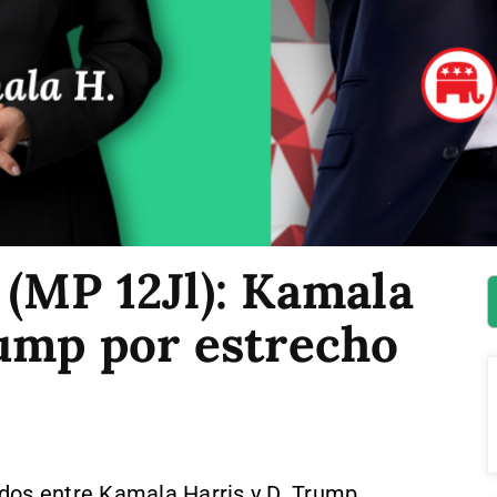
(MP 12Jl): Kamala
ump por estrecho
idos entre Kamala Harris y D. Trump