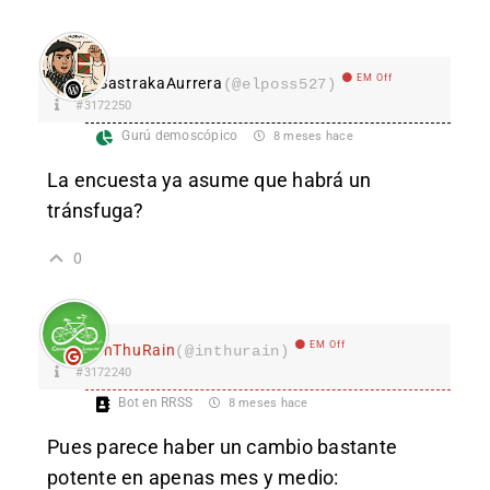
EM Off
SastrakaAurrera
(@elposs527)
#3172250
Gurú demoscópico
8 meses hace
La encuesta ya asume que habrá un
tránsfuga?
0
EM Off
InThuRain
(@inthurain)
#3172240
Bot en RRSS
8 meses hace
Pues parece haber un cambio bastante
potente en apenas mes y medio: