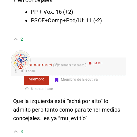
Y en concejales:
PP + Vox: 16 (+2)
PSOE+Comp+Pod/IU: 11 (-2)
2
EM Off
Tamanraset
(@tamanraset)
#3172301
Miembro
Miembro de Ejecutiva
8 meses hace
Que la izquierda está “echá por alto” lo
admito pero tanto como para tener medios
concejales…es ya “mu jevi tío”
3