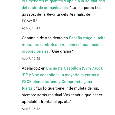
los menores migrantes y apela a la solidaridad
del resto de comunidades
: “
…o els porcs i els
gossos, de la Revolta dels Animals, de
l’Orwell.
”
Ago 7, 16:43
Centinela de occidente
en
España exige a Italia
retirar los controles o responderá con medidas
proporcionales
: “
Que drama.
”
Ago 7, 16:42
Adelardo2
en
Encuesta Castellón (Sym 7ago):
“PP y Vox consolidan la mayoría mientras el
PSOE pierde terreno y Compromís gana
fuerza”
: “
Es lo que tiene ir de muleta del pp,
siempre serás residual.Vox tendría que hacer
oposición frontal al pp, el…
”
Ago 7, 16:32