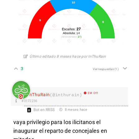
Último editado 8 meses hace por InThuRain
3
Ver respuestas
(1)
EM Off
InThuRain
(@inthurain)
#3172236
Bot en RRSS
8 meses hace
vaya privilegio para los ilicitanos el
inaugurar el reparto de concejales en