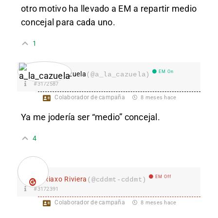
otro motivo ha llevado a EM a repartir medio
concejal para cada uno.
1
EM On
a_la_cazuela
(@a_la_cazuela)
#3172587
Colaborador de campaña
8 meses hace
Ya me jodería ser “medio” concejal.
4
EM Off
Riaxo Riviera
(@cddmt-cddmt)
#3172391
Colaborador de campaña
8 meses hace