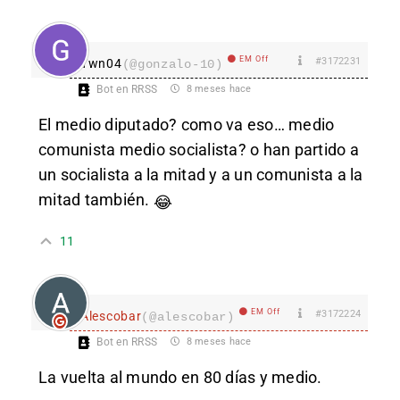
EM Off
#3172231
Ywn04
(@gonzalo-10)
Bot en RRSS
8 meses hace
El medio diputado? como va eso… medio
comunista medio socialista? o han partido a
un socialista a la mitad y a un comunista a la
mitad también.
😂
11
EM Off
#3172224
Alescobar
(@alescobar)
Bot en RRSS
8 meses hace
La vuelta al mundo en 80 días y medio.