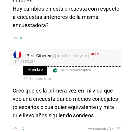
mitades.
Hay cambios en esta encuesta con respecto
a encuestas anteriores de la misma
encuestadora?
6
EM Off
PetitCitoyen
(@petitcitoyen)
#3172234
Miembro
Gurú demoscópico
8 meses hace
Creo que es la primera vez en mi vida que
veo una encuesta dando medios concejales
(o escaños o cualquier equivalente) y mira
que llevo años siguiendo sondeos.
15
Ver respuestas
(1)