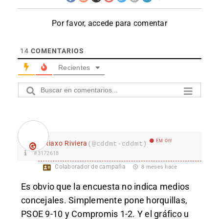
Por favor, accede para comentar
14
COMENTARIOS
Recientes
EM Off
Riaxo Riviera
(@cddmt-cddmt)
#3172618
Colaborador de campaña
8 meses hace
Es obvio que la encuesta no indica medios
concejales. Simplemente pone horquillas,
PSOE 9-10 y Compromis 1-2. Y el gráfico u