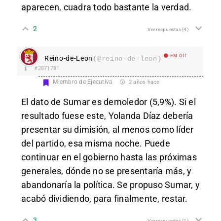
aparecen, cuadra todo bastante la verdad.
2
Ver respuestas
(4)
EM Off
Reino-de-Leon
(@reino-de-leon)
#2871781
Miembro de Ejecutiva
2 años hace
El dato de Sumar es demoledor (5,9%). Si el
resultado fuese este, Yolanda Díaz debería
presentar su dimisión, al menos como líder
del partido, esa misma noche. Puede
continuar en el gobierno hasta las próximas
generales, dónde no se presentaría más, y
abandonaría la política. Se propuso Sumar, y
acabó dividiendo, para finalmente, restar.
3
Ver respuestas
(1)