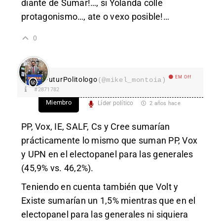
diante de Sumar!…, si Yolanda colle
protagonismo…, ate o vexo posible!…
0
EM Off
FuturPolitologo
(@mikel_montoia)
#2871782
Miembro
Líder político
2 años hace
PP, Vox, IE, SALF, Cs y Cree sumarían
prácticamente lo mismo que suman PP, Vox
y UPN en el electopanel para las generales
(45,9% vs. 46,2%).
Teniendo en cuenta también que Volt y
Existe sumarían un 1,5% mientras que en el
electopanel para las generales ni siquiera