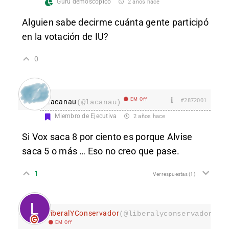
Gurú demoscópico
2 años hace
Alguien sabe decirme cuánta gente participó
en la votación de IU?
0
EM Off
#2872001
Lacanau
(@lacanau)
Miembro de Ejecutiva
2 años hace
Si Vox saca 8 por ciento es porque Alvise
saca 5 o más … Eso no creo que pase.
1
Ver respuestas
(1)
LiberalYConservador
(@liberalyconservador133
EM Off