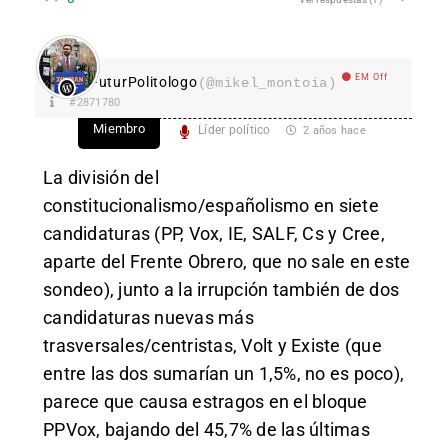
EM Off
FuturPolitologo
(@mikel_montoia)
#2871780
Miembro
Líder político
2 años hace
La división del
constitucionalismo/españolismo en siete
candidaturas (PP, Vox, IE, SALF, Cs y Cree,
aparte del Frente Obrero, que no sale en este
sondeo), junto a la irrupción también de dos
candidaturas nuevas más
trasversales/centristas, Volt y Existe (que
entre las dos sumarían un 1,5%, no es poco),
parece que causa estragos en el bloque
PPVox, bajando del 45,7% de las últimas