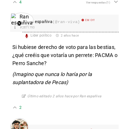
4
Ver respuestas
(1)
EM Off
Ran españiva
(@ran-viva)
#2871793
Líder político
2 años hace
Si hubiese derecho de voto para las bestias,
¿qué creéis que votaría un perrete: PACMA o
Perro Sanche?
(Imagino que nunca lo haría por la
suplantadora de Pecas)
Último editado 2 años hace por Ran españiva
2