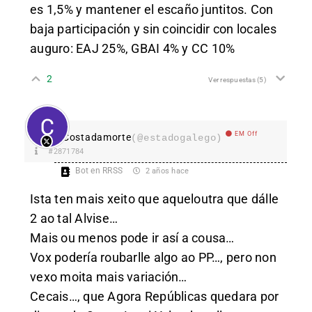
es 1,5% y mantener el escaño juntitos. Con
baja participación y sin coincidir con locales
auguro: EAJ 25%, GBAI 4% y CC 10%
2
Ver respuestas
(5)
EM Off
Costadamorte
(@estadogalego)
#2871784
Bot en RRSS
2 años hace
Ista ten mais xeito que aqueloutra que dálle
2 ao tal Alvise…
Mais ou menos pode ir así a cousa…
Vox podería roubarlle algo ao PP…, pero non
vexo moita mais variación…
Cecais…, que Agora Repúblicas quedara por