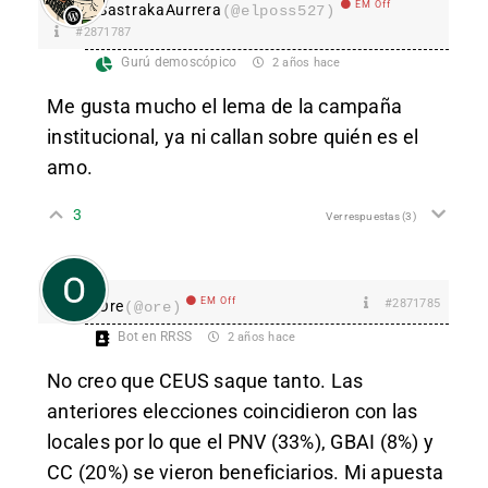
EM Off
SastrakaAurrera
(@elposs527)
#2871787
Gurú demoscópico
2 años hace
Me gusta mucho el lema de la campaña
institucional, ya ni callan sobre quién es el
amo.
3
Ver respuestas
(3)
EM Off
#2871785
Ore
(@ore)
Bot en RRSS
2 años hace
No creo que CEUS saque tanto. Las
anteriores elecciones coincidieron con las
locales por lo que el PNV (33%), GBAI (8%) y
CC (20%) se vieron beneficiarios. Mi apuesta