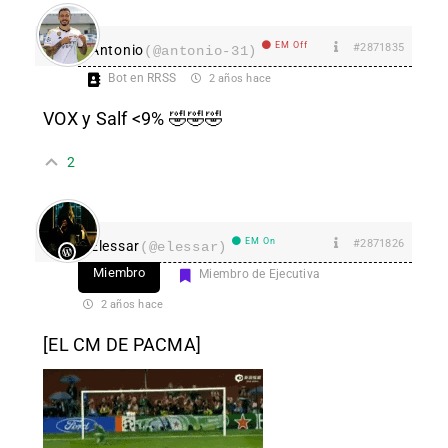
EM Off
#2871835
Antonio
(@antonio-31)
Bot en RRSS
2 años hace
VOX y Salf <9% 🤣🤣🤣
2
EM On
#2871826
Elessar
(@elessar)
Miembro
Miembro de Ejecutiva
2 años hace
[EL CM DE PACMA]