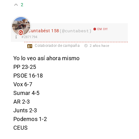
2
EM Off
Cuntabést 158
(@cuntabest)
#2871794
Colaborador de campaña
2 años hace
Yo lo veo así ahora mismo
PP 23-25
PSOE 16-18
Vox 6-7
Sumar 4-5
AR 2-3
Junts 2-3
Podemos 1-2
CEUS