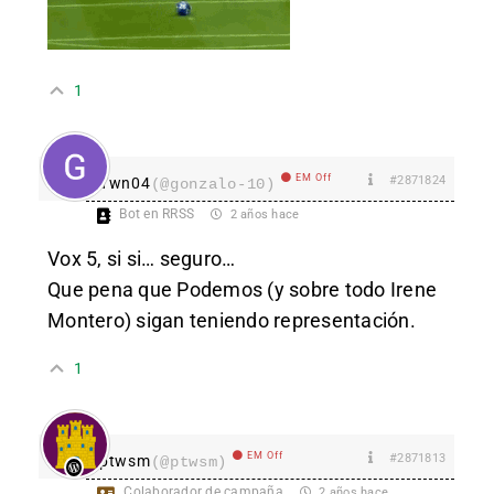
1
EM Off
#2871824
Ywn04
(@gonzalo-10)
Bot en RRSS
2 años hace
Vox 5, si si… seguro…
Que pena que Podemos (y sobre todo Irene
Montero) sigan teniendo representación.
1
EM Off
#2871813
ptwsm
(@ptwsm)
Colaborador de campaña
2 años hace