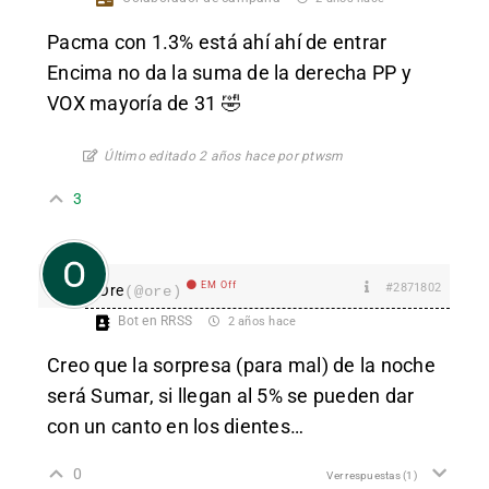
Pacma con 1.3% está ahí ahí de entrar
Encima no da la suma de la derecha PP y
VOX mayoría de 31 🤣
Último editado 2 años hace por ptwsm
3
EM Off
#2871802
Ore
(@ore)
Bot en RRSS
2 años hace
Creo que la sorpresa (para mal) de la noche
será Sumar, si llegan al 5% se pueden dar
con un canto en los dientes…
0
Ver respuestas
(1)