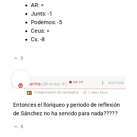
AR: =
Junts: -1
Podemos: -5
Ceus: =
Cs: -8
3
EM Off
#2871848
karma
(@karma-9)
Colaborador de campaña
2 años hace
Entonces el lloriqueo y periodo de reflexión
de Sánchez no ha servido para nada?????
5