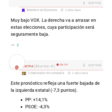
#2871996
Miembro de Ejecutiva
2 años hace
Muy bajo VOX. La derecha va a arrasar en
estas elecciones, cuya participación será
seguramente baja.
2
EM Off
#2871858
karma
(@karma-9)
Colaborador de campaña
2 años hace
Este pronóstico refleja una fuerte bajada de
la izquierda estatal (-7,3 puntos).
PP: +14,1%
PSOE: -4,3%