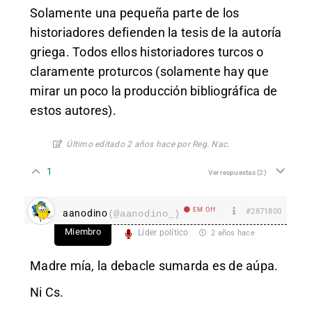
Solamente una pequeña parte de los
historiadores defienden la tesis de la autoría
griega. Todos ellos historiadores turcos o
claramente proturcos (solamente hay que
mirar un poco la producción bibliográfica de
estos autores).
Último editado 2 años hace por Reg. Nac.
1
Ver respuestas
(2)
EM Off
#2871800
aanodino
(@aanodino_)
Miembro
Líder político
2 años hace
Madre mía, la debacle sumarda es de aúpa.
Ni Cs.