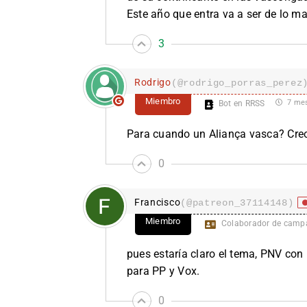
Este año que entra va a ser de lo ma
3
Rodrigo
(@rodrigo_porras_perez
Miembro
7 mes
Bot en RRSS
Para cuando un Aliança vasca? Creo 
0
Francisco
(@patreon_37114148)
Miembro
Colaborador de camp
pues estaría claro el tema, PNV con
para PP y Vox.
0