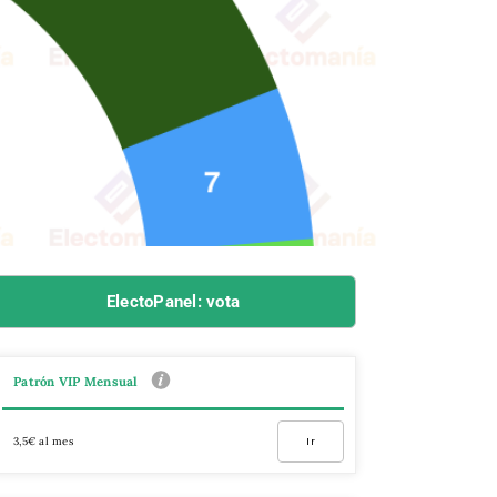
ElectoPanel: vota
Patrón VIP Mensual
3,5€ al mes
Ir