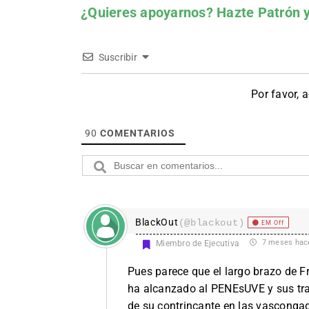
¿Quieres apoyarnos?
Hazte Patrón
y
Suscribir
Por favor, 
90
COMENTARIOS
BlackOut
(@blackout)
EM Off
7 meses hac
Miembro de Ejecutiva
Pues parece que el largo brazo de 
ha alcanzado al PENEsUVE y sus tra
de su contrincante en las vasconga