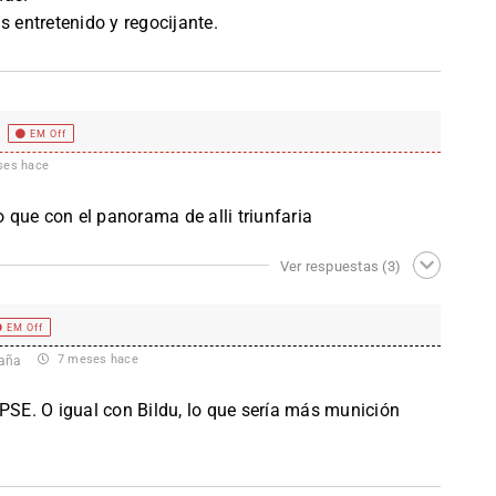
s entretenido y regocijante.
)
EM Off
es hace
que con el panorama de alli triunfaria
Ver respuestas
(3)
EM Off
7 meses hace
aña
 PSE. O igual con Bildu, lo que sería más munición