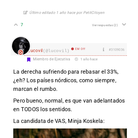
Último editado 1 año hace por PetitCitoyen
7
Ver respuestas
(2)
EM Off
#3109036
Lucovil
(@lucovil)
Miembro de Ejecutiva
1 año hace
La derecha sufriendo para rebasar el 33%,
¿eh? Los países nórdicos, como siempre,
marcan el rumbo.
Pero bueno, normal, es que van adelantados
en TODOS los sentidos.
La candidata de VAS, Minja Koskela: