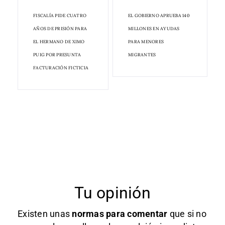
FISCALÍA PIDE CUATRO
EL GOBIERNO APRUEBA 140
AÑOS DE PRISIÓN PARA
MILLONES EN AYUDAS
EL HERMANO DE XIMO
PARA MENORES
PUIG POR PRESUNTA
MIGRANTES
FACTURACIÓN FICTICIA
Tu opinión
Existen unas
normas
para comentar
que si no