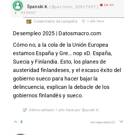
EM Off
Španski K.
(@patreon_32917357)
#3109027
Colaborador de campaña
1 año hace
Desempleo 2025 | Datosmacro.com
Cómo no, a la cola de la Unión Europea
estamos España y Gre… nop xD. España,
Suecia y Finlandia. Esto, los planes de
austeridad finlandeses, y el escaso éxito del
gobierno sueco para hacer bajar la
delincuencia, explican la debacle de los
gobiernos finlandés y sueco.
Último editado 1 año hace por Španski K.
4
Ver respuestas
(2)