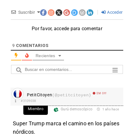
Suscribir
Acceder
Por favor, accede para comentar
9
COMENTARIOS
Recientes
EM Off
PetitCitoyen
(@petitcitoyen)
#3109038
Miembro
Gurú demoscópico
1 año hace
Super Trump marca el camino en los países
nórdicos.