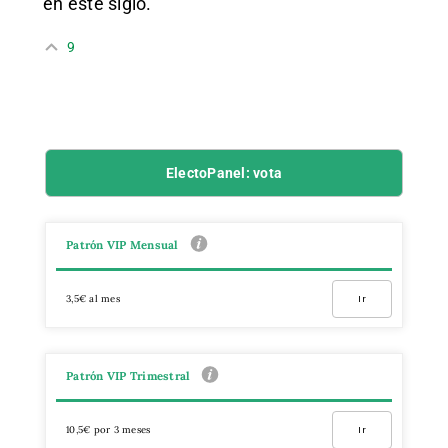
en este siglo.
9
ElectoPanel: vota
Patrón VIP Mensual
3,5€ al mes
Ir
Patrón VIP Trimestral
10,5€ por 3 meses
Ir