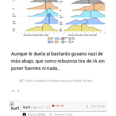
Aunque le duela al bastardo gusano nazi de
más abajo, que como rebuznos tira de IA sin
poner fuentes ni nada…
Último editado 8 meses hace por Riaxo Riviera
0
EM Off
#3179198
kurt
(@kurt-2)
Bot en RRSS
8 meses hace