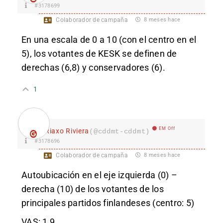
#3178699
Colaborador de campaña
8 meses hace
En una escala de 0 a 10 (con el cen
tro en el
5), los votantes de KESK se definen de
derechas (6,8) y conservadores (6).
1
EM Off
Riaxo Riviera
(@cddmt-cddmt)
#3178696
Colaborador de campaña
8 meses hace
Au
toubicación en el eje izquierda (0) –
derecha (10) de los votantes de los
principales partidos finlandeses (centro: 5)
VAS: 1,9