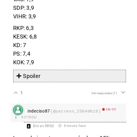
SDP: 3,9
VIHR: 3,9
RKP: 6,3
KESK: 6,8
KD: 7
PS: 7,4
KOK: 7,9
Spoiler
1
Ver respuestas
(1)
EM Off
indeciso87
(@patreon_25849618)
#3178552
Bot en RRSS
8 meses hace