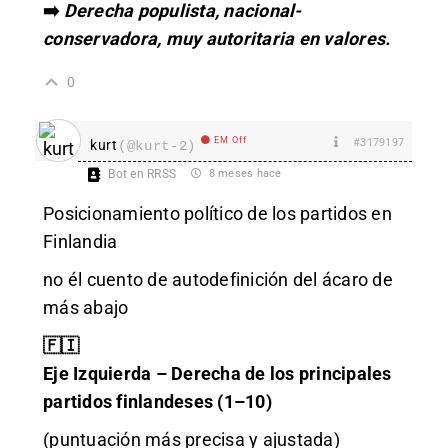
➡️
Derecha populista, nacional-
conservadora, muy autoritaria en valores.
0
EM Off
#3179197
kurt
(@kurt-2)
Bot en RRSS
8 meses hace
Posicionamiento político de los partidos en
Finlandia
no él cuento de autodefinición del ácaro de
más abajo
🇫🇮
Eje Izquierda – Derecha de los principales
partidos finlandeses (1–10)
(puntuación más precisa y ajustada)