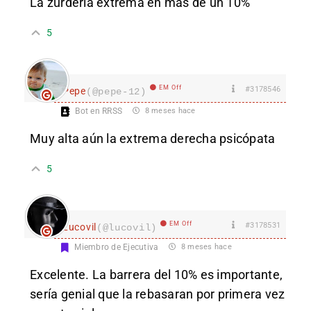
La zurderia extrema en más de un 10%
5
EM Off
#3178546
Pepe
(@pepe-12)
Bot en RRSS
8 meses hace
Muy alta aún la extrema derecha psicópata
5
EM Off
#3178531
Lucovil
(@lucovil)
Miembro de Ejecutiva
8 meses hace
Excelente. La barrera del 10% es importante,
sería genial que la rebasaran por primera vez