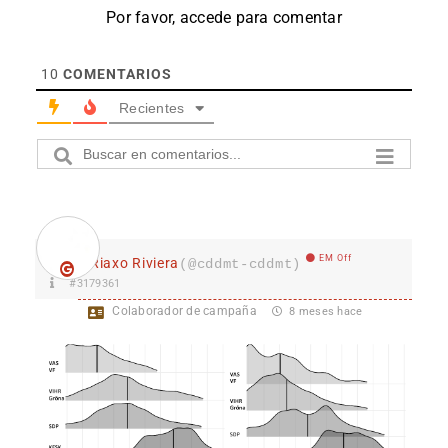
Por favor, accede para comentar
10
COMENTARIOS
Recientes
EM Off
Riaxo Riviera
(@cddmt-cddmt)
#3179361
Colaborador de campaña
8 meses hace