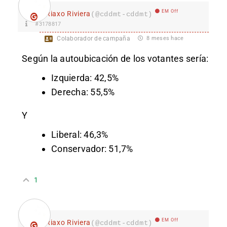
EM Off
Riaxo Riviera
(@cddmt-cddmt)
#3178817
Colaborador de campaña
8 meses hace
Según la au
toubicación de los votantes sería:
Izquierda: 42,5%
Derecha: 55,5%
Y
Liberal: 46,3%
Conservador: 51,7%
1
EM Off
Riaxo Riviera
(@cddmt-cddmt)