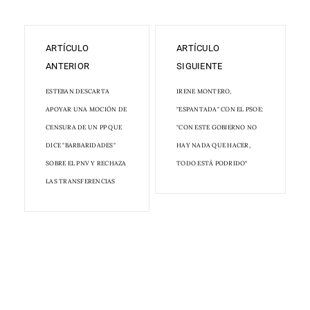
ARTÍCULO
ARTÍCULO
ANTERIOR
SIGUIENTE
ESTEBAN DESCARTA
IRENE MONTERO,
APOYAR UNA MOCIÓN DE
"ESPANTADA" CON EL PSOE:
CENSURA DE UN PP QUE
"CON ESTE GOBIERNO NO
DICE "BARBARIDADES"
HAY NADA QUE HACER,
SOBRE EL PNV Y RECHAZA
TODO ESTÁ PODRIDO"
LAS TRANSFERENCIAS