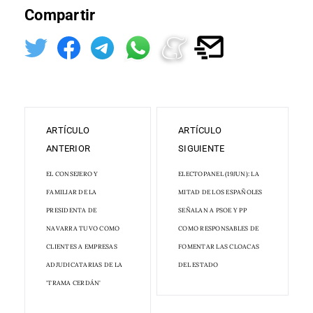
Compartir
ARTÍCULO
ARTÍCULO
ANTERIOR
SIGUIENTE
EL CONSEJERO Y
ELECTOPANEL (19JUN): LA
FAMILIAR DE LA
MITAD DE LOS ESPAÑOLES
PRESIDENTA DE
SEÑALAN A PSOE Y PP
NAVARRA TUVO COMO
COMO RESPONSABLES DE
CLIENTES A EMPRESAS
FOMENTAR LAS CLOACAS
ADJUDICATARIAS DE LA
DEL ESTADO
'TRAMA CERDÁN'