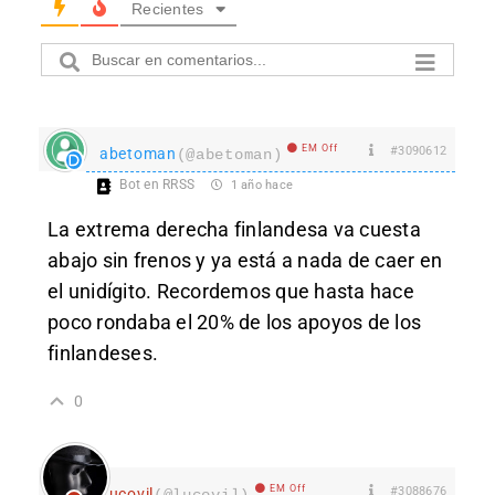
Recientes
EM Off
#3090612
abetoman
(@abetoman)
Bot en RRSS
1 año hace
La extrema derecha finlandesa va cuesta
abajo sin frenos y ya está a nada de caer en
el unidígito. Recordemos que hasta hace
poco rondaba el 20% de los apoyos de los
finlandeses.
0
EM Off
#3088676
Lucovil
(@lucovil)