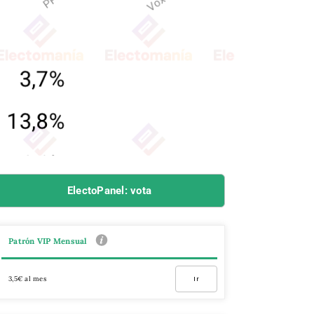
ElectoPanel: vota
Patrón VIP Mensual
3,5€ al mes
Ir