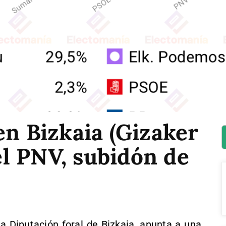
en Bizkaia (Gizaker
del PNV, subidón de
a Diputación foral de Bizkaia, apunta a una