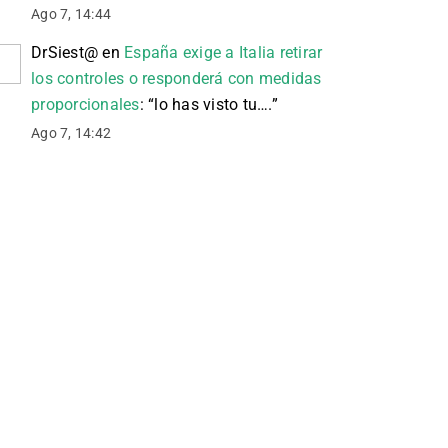
Ago 7, 14:44
DrSiest@
en
España exige a Italia retirar
los controles o responderá con medidas
proporcionales
: “
lo has visto tu….
”
Ago 7, 14:42