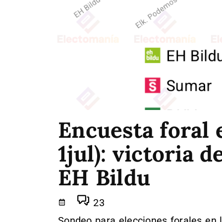
Encuesta foral 
1jul): victoria 
EH Bildu
23
Sondeo para elecciones forales en l