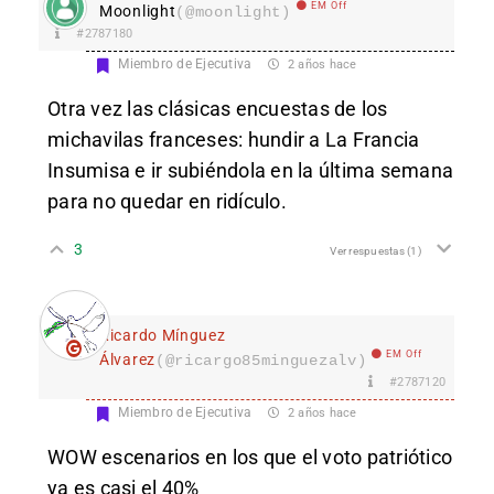
EM Off
Moonlight
(@moonlight)
#2787180
Miembro de Ejecutiva
2 años hace
Otra vez las clásicas encuestas de los
michavilas franceses: hundir a La Francia
Insumisa e ir subiéndola en la última semana
para no quedar en ridículo.
3
Ver respuestas
(1)
Ricardo Mínguez
EM Off
Álvarez
(@ricargo85minguezalv)
#2787120
Miembro de Ejecutiva
2 años hace
WOW escenarios en los que el voto patriótico
ya es casi el 40%