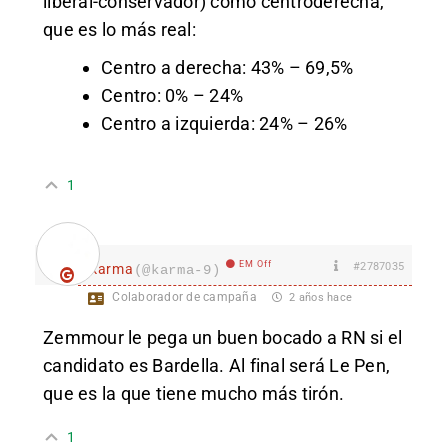
liberal-conservador) como centroderecha,
que es lo más real:
Centro a derecha: 43% – 69,5%
Centro: 0% – 24%
Centro a izquierda: 24% – 26%
1
EM Off
#2787035
karma
(@karma-9)
Colaborador de campaña
2 años hace
Zemmour le pega un buen bocado a RN si el
candidato es Bardella. Al final será Le Pen,
que es la que tiene mucho más tirón.
1