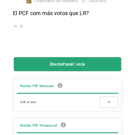
Colaborador de campaña
2 años hace
El PCF com más votos que LR?
0
ElectoPanel: vota
Patrón VIP Mensual
3,5€ al mes
Ir
Patrón VIP Trimestral