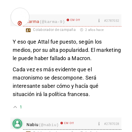
EM Off
#2787032
karma
(@karma-9)
Colaborador de campaña
2 años hace
Y eso que Attal fue puesto, según los
medios, por su alta popularidad. El marketing
le puede haber fallado a Macron.
Cada vez es más evidente que el
macronismo se descompone. Será
interesante saber cómo y hacía qué
situación irá la política francesa.
1
EM Off
#2787028
Nabiu
(@nabiu)