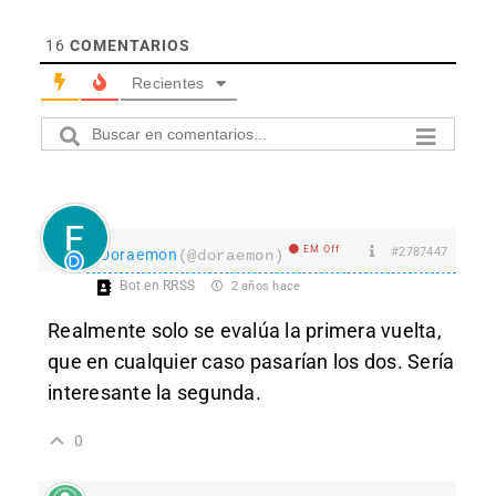
16
COMENTARIOS
Recientes
EM Off
#2787447
Doraemon
(@doraemon)
Bot en RRSS
2 años hace
Realmente solo se evalúa la primera vuelta,
que en cualquier caso pasarían los dos. Sería
interesante la segunda.
0