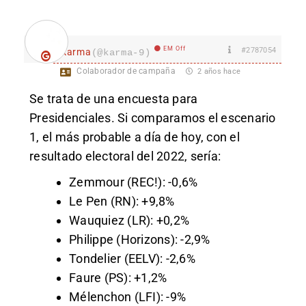
EM Off
#2787054
karma
(@karma-9)
Colaborador de campaña
2 años hace
Se trata de una encuesta para
Presidenciales. Si comparamos el escenario
1, el más probable a día de hoy, con el
resultado electoral del 2022, sería:
Zemmour (REC!): -0,6%
Le Pen (RN): +9,8%
Wauquiez (LR): +0,2%
Philippe (Horizons): -2,9%
Tondelier (EELV): -2,6%
Faure (PS): +1,2%
Mélenchon (LFI): -9%