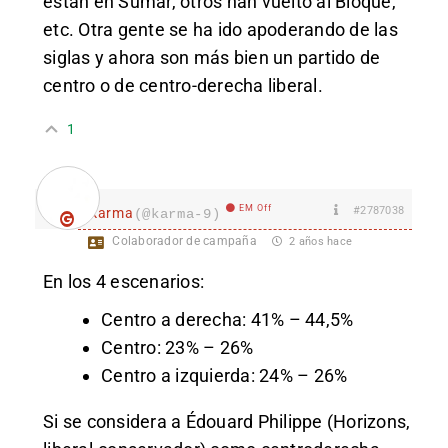
están en Sumar, otros han vuelto al Bloque,
etc. Otra gente se ha ido apoderando de las
siglas y ahora son más bien un partido de
centro o de centro-derecha liberal.
1
EM Off
#2787038
karma
(@karma-9)
Colaborador de campaña
2 años hace
En los 4 escenarios:
Centro a derecha: 41% – 44,5%
Centro: 23% – 26%
Centro a izquierda: 24% – 26%
Si se considera a Édouard Philippe (Horizons,