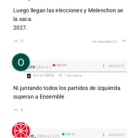
Luego llegan las elecciones y Melenchon se
la saca.
2027.
0
Ver respuestas
(1)
EM Off
#2953473
Ore
(@ore)
Bot en RRSS
1 año hace
Ni juntando todos los partidos de izquierda
superan a Ensemble
1
EM On
#2953457
Dei_
(@deivid)