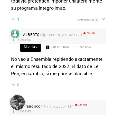
todavía pretenden imponer unilateralmente
su programa íntegro lmao.
1
Ver respuestas
(2)
EM Off
ALBERTO
(@patreon_35202177)
#2953415
Miembro
Bot en RRSS
1 año hace
No veo a Ensemble repitiendo exactamente
el mismo resultado de 2022. El dato de Le
Pen, en cambio, sí me parece plausible.
0
EM Off
Francisco
(@francisco-31)
#2953395