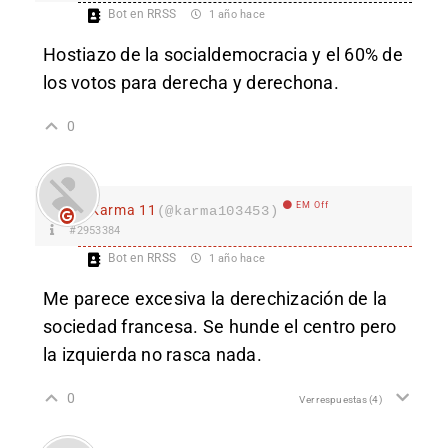
Bot en RRSS
1 año hace
Hostiazo de la socialdemocracia y el 60% de
los votos para derecha y derechona.
0
EM Off
Karma 11
(@karma103453)
#2953384
Bot en RRSS
1 año hace
Me parece excesiva la derechización de la
sociedad francesa. Se hunde el centro pero
la izquierda no rasca nada.
0
Ver respuestas
(4)