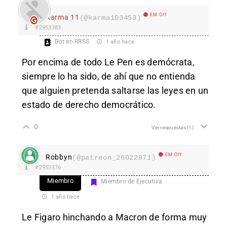
EM Off
Karma 11
(@karma103453)
#2953383
Bot en RRSS
1 año hace
Por encima de todo Le Pen es demócrata,
siempre lo ha sido, de ahí que no entienda
que alguien pretenda saltarse las leyes en un
estado de derecho democrático.
0
Ver respuestas
(1)
EM Off
Robbyn
(@patreon_26022871)
#2953376
Miembro
Miembro de Ejecutiva
1 año hace
Le Figaro hinchando a Macron de forma muy