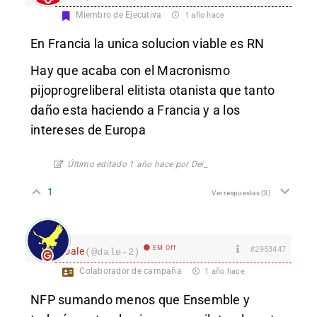
Miembro de Ejecutiva
1 año hace
En Francia la unica solucion viable es RN
Hay que acaba con el Macronismo
pijoprogreliberal elitista otanista que tanto
daño esta haciendo a Francia y a los
intereses de Europa
Último editado 1 año hace por Dei_
1
Ver respuestas
(3)
EM Off
#2953447
Dale
(@dale-2)
Colaborador de campaña
1 año hace
NFP sumando menos que Ensemble y