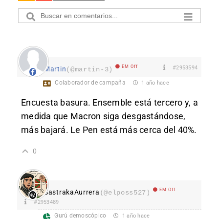
EM Off
#2953594
Martin
(@martin-3)
Colaborador de campaña
1 año hace
Encuesta basura. Ensemble está tercero y, a
medida que Macron siga desgastándose,
más bajará. Le Pen está más cerca del 40%.
0
EM Off
SastrakaAurrera
(@elposs527)
#2953489
Gurú demoscópico
1 año hace