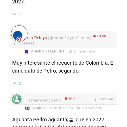
2027.
1
EM Off
Don Pelayo
(@donpelayoelecto)
#3256614
Miembro de Ejecutiva
2 meses hace
Muy interesante el recuento de Colombia. El
candidato de Petro, segundo.
2
EM Off
#3256607
l l
(@pendenciero)
Colaborador de campaña
2 meses hace
Aguanta Pedro aguanta¡¡¡¡¡¡ que en 2027