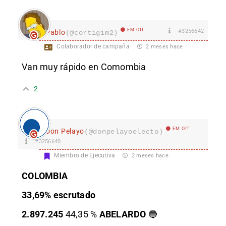
EM Off
#3256642
Pablo
(@cortigim2)
Colaborador de campaña
2 meses hace
Van muy rápido en Comombia
2
EM Off
Don Pelayo
(@donpelayoelecto)
#3256640
Miembro de Ejecutiva
2 meses hace
COLOMBIA
33,69% escrutado
2.897.245
44,35 %
ABELARDO
🔵