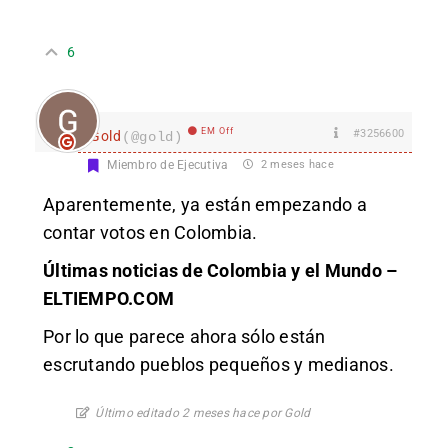
6
EM Off
#3256600
Gold
(@gold)
Miembro de Ejecutiva
2 meses hace
Aparentemente, ya están empezando a
contar votos en Colombia.
Últimas noticias de Colombia y el Mundo –
ELTIEMPO.COM
Por lo que parece ahora sólo están
escrutando pueblos pequeños y medianos.
Último editado 2 meses hace por Gold