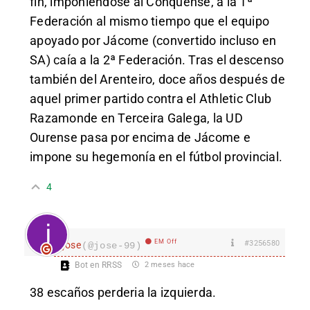
fin, imponiéndose al Conquense, a la 1ª
Federación al mismo tiempo que el equipo
apoyado por Jácome (convertido incluso en
SA) caía a la 2ª Federación. Tras el descenso
también del Arenteiro, doce años después de
aquel primer partido contra el Athletic Club
Razamonde en Terceira Galega, la UD
Ourense pasa por encima de Jácome e
impone su hegemonía en el fútbol provincial.
4
EM Off
#3256580
jose
(@jose-99)
Bot en RRSS
2 meses hace
38 escaños perderia la izquierda.