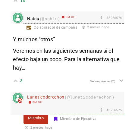
14
EM Off
#3256576
Nabiu
(@nabiu)
Colaborador de campaña
2 meses hace
Y muchos “otros”
Veremos en las siguientes semanas si el
efecto baja un poco. Para la alternativa que
hay…
3
Ver respuestas
(2)
Lunaticoderechon
(@lunaticoderechon)
EM Off
#3256575
Miembro
Miembro de Ejecutiva
2 meses hace