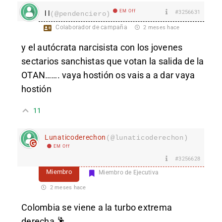
EM Off
#3256631
l l
(@pendenciero)
Colaborador de campaña
2 meses hace
y el autócrata narcisista con los jovenes
sectarios sanchistas que votan la salida de la
OTAN……. vaya hostión os vais a a dar vaya
hostión
11
Lunaticoderechon
(@lunaticoderechon)
EM Off
#3256628
Miembro
Miembro de Ejecutiva
2 meses hace
Colombia se viene a la turbo extrema
derecha 🕺