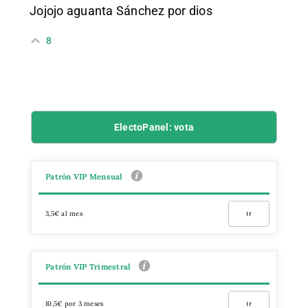
Jojojo aguanta Sánchez por dios
8
ElectoPanel: vota
Patrón VIP Mensual
3,5€ al mes
Ir
Patrón VIP Trimestral
10,5€ por 3 meses
Ir