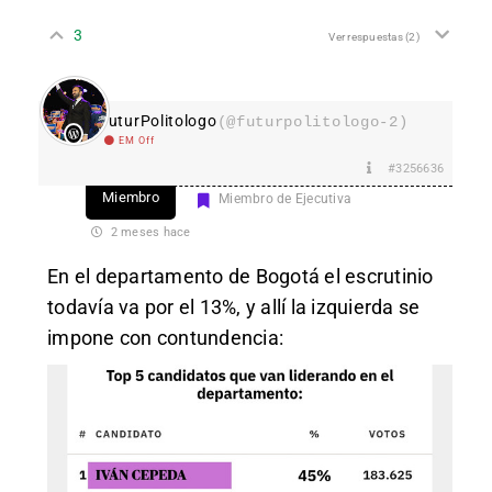
3
Ver respuestas
(2)
FuturPolitologo
(@futurpolitologo-2)
EM Off
#3256636
Miembro
Miembro de Ejecutiva
2 meses hace
En el departamento de Bogotá el escrutinio
todavía va por el 13%, y allí la izquierda se
impone con contundencia: