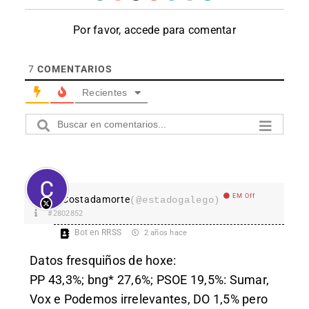
Por favor, accede para comentar
7
COMENTARIOS
Recientes
EM Off
Costadamorte
(@estadogalego)
#2802852
Bot en RRSS
2 años hace
Datos fresquiños de hoxe:
PP 43,3%; bng* 27,6%; PSOE 19,5%: Sumar,
Vox e Podemos irrelevantes, DO 1,5% pero