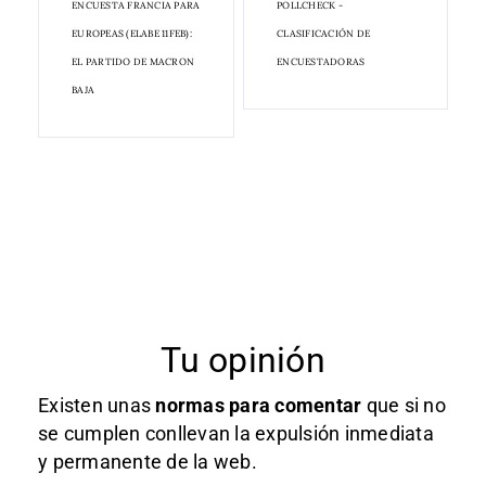
ENCUESTA FRANCIA PARA
POLLCHECK -
EUROPEAS (ELABE 11FEB):
CLASIFICACIÓN DE
EL PARTIDO DE MACRON
ENCUESTADORAS
BAJA
Tu opinión
Existen unas
normas
para comentar
que si no
se cumplen conllevan la expulsión inmediata
y permanente de la web.