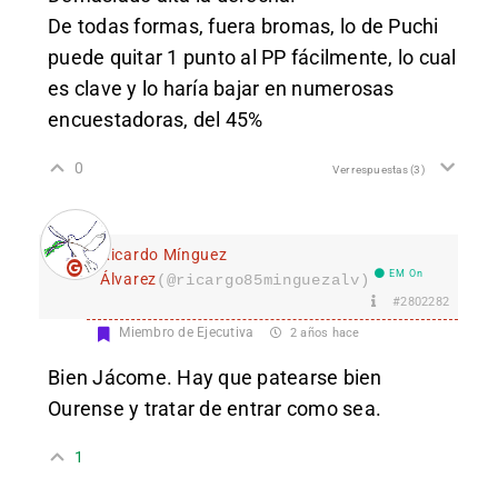
De todas formas, fuera bromas, lo de Puchi
puede quitar 1 punto al PP fácilmente, lo cual
es clave y lo haría bajar en numerosas
encuestadoras, del 45%
0
Ver respuestas
(3)
Ricardo Mínguez
EM On
Álvarez
(@ricargo85minguezalv)
#2802282
Miembro de Ejecutiva
2 años hace
Bien Jácome. Hay que patearse bien
Ourense y tratar de entrar como sea.
1