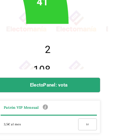
ElectoPanel: vota
Patrón VIP Mensual
3,5€ al mes
Ir