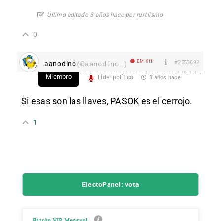
Último editado 3 años hace por ruralismo
0
EM Off
#2553692
aanodino
(@aanodino_)
Miembro
Líder político
3 años hace
Si esas son las llaves, PASOK es el cerrojo.
1
ElectoPanel: vota
Patrón VIP Mensual