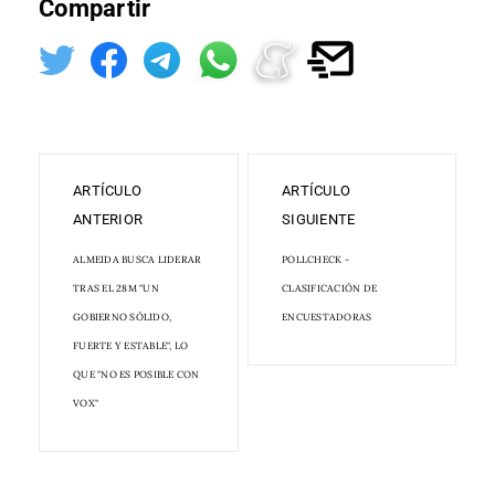
Compartir
ARTÍCULO
ARTÍCULO
ANTERIOR
SIGUIENTE
ALMEIDA BUSCA LIDERAR
POLLCHECK -
TRAS EL 28M "UN
CLASIFICACIÓN DE
GOBIERNO SÓLIDO,
ENCUESTADORAS
FUERTE Y ESTABLE", LO
QUE "NO ES POSIBLE CON
VOX"