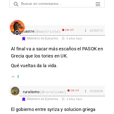
EM Off
#2553712
Sastre
(@sastrista)
Miembro de Ejecutiva
3 años hace
Al final va a sacar más escaños el PASOK en
Grecia que los tories en UK.
Qué vueltas da la vida.
3
EM Off
#2553693
ruralismo
(@ruralismo)
Miembro de Ejecutiva
3 años hace
El gobierno entre syriza y solucion griega