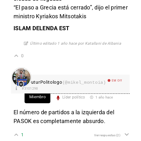
“El paso a Grecia está cerrado”, dijo el primer
ministro Kyriakos Mitsotakis
ISLAM DELENDA EST
Último editado 1 año hace por Katallani de Albania
0
EM Off
FuturPolitologo
(@mikel_montoia)
#3101298
Miembro
Líder político
1 año hace
El número de partidos a la izquierda del
PASOK es completamente absurdo.
1
Ver respuestas
(2)