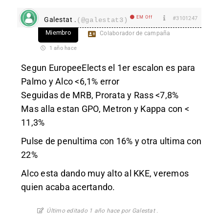
EM Off
#3101247
Galestat .
(@galestat3)
Miembro
Colaborador de campaña
1 año hace
Segun EuropeeElects el 1er escalon es para
Palmo y Alco <6,1% error
Seguidas de MRB, Prorata y Rass <7,8%
Mas alla estan GPO, Metron y Kappa con <
11,3%
Pulse de penultima con 16% y otra ultima con
22%
Alco esta dando muy alto al KKE, veremos
quien acaba acertando.
Último editado 1 año hace por Galestat .