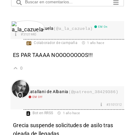
EM On
a_la_cazuela
(@a_la_cazuela)
#3101440
Colaborador de campaña
1 año hace
ES PAR TAAAA NOOOOOOOOS!!!
0
Katallani de Albania
(@patreon_38429386)
EM Off
#3101312
Bot en RRSS
1 año hace
Grecia suspende solicitudes de asilo tras
oleada de llegadas