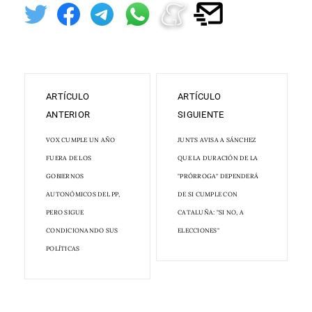
ARTÍCULO
ARTÍCULO
ANTERIOR
SIGUIENTE
VOX CUMPLE UN AÑO
JUNTS AVISA A SÁNCHEZ
FUERA DE LOS
QUE LA DURACIÓN DE LA
GOBIERNOS
"PRÓRROGA" DEPENDERÁ
AUTONÓMICOS DEL PP,
DE SI CUMPLE CON
PERO SIGUE
CATALUÑA: "SI NO, A
CONDICIONANDO SUS
ELECCIONES"
POLÍTICAS