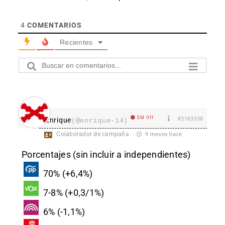
4
COMENTARIOS
Recientes
EM Off
#3163308
Enrique
(@enrique-14)
Colaborador de campaña
9 meses hace
Porcentajes (sin incluir a independientes)
70% (+6,4%)
7-8% (+0,3/1%)
6% (-1,1%)