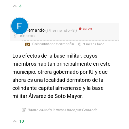
4
EM Off
Fernando
(@fernando-8)
#3163203
Colaborador de campaña
9 meses hace
Los efectos de la base militar, cuyos
miembros habitan principalmente en este
municipio, otrora gobernado por IU y que
ahora es una localidad dormitorio de la
colindante capital almeriense y la base
militar Álvarez de Soto Mayor.
Último editado 9 meses hace por Fernando
10