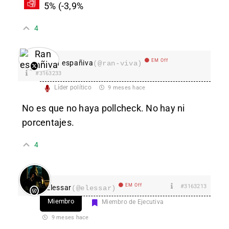
5% (-3,9%
4
EM Off
Ran españiva
(@ran-viva)
#3163233
Líder político
9 meses hace
No es que no haya pollcheck. No hay ni
porcentajes.
4
EM Off
#3163213
Elessar
(@elessar)
Miembro
Miembro de Ejecutiva
9 meses hace