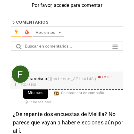
Por favor, accede para comentar
5
COMENTARIOS
Recientes
EM Off
Francisco
(@patreon_37114148)
#3248108
Miembro
Colaborador de campaña
2 meses hace
¿De repente dos encuestas de Melilla? No
parece que vayan a haber elecciones aún por
allí.