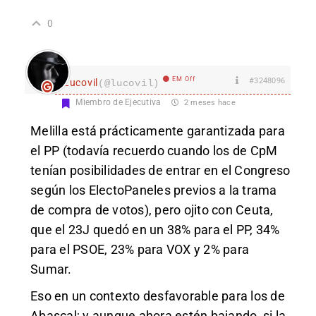
0
EM Off
#3248096
Lucovil
(@lucovil)
Miembro de Ejecutiva
2 meses hace
Melilla está prácticamente garantizada para
el PP (todavía recuerdo cuando los de CpM
tenían posibilidades de entrar en el Congreso
según los ElectoPaneles previos a la trama
de compra de votos), pero ojito con Ceuta,
que el 23J quedó en un 38% para el PP, 34%
para el PSOE, 23% para VOX y 2% para
Sumar.
Eso en un contexto desfavorable para los de
Abascal; y aunque ahora estén bajando, si la