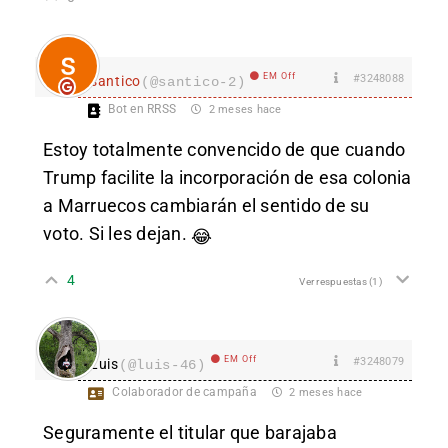
EM Off
#3248088
santico
(@santico-2)
Bot en RRSS
2 meses hace
Estoy totalmente convencido de que cuando
Trump facilite la incorporación de esa colonia
a Marruecos cambiarán el sentido de su
voto. Si les dejan.
😂
4
Ver respuestas
(1)
EM Off
#3248079
Luis
(@luis-46)
Colaborador de campaña
2 meses hace
Seguramente el titular que barajaba