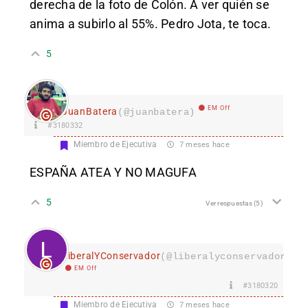
derecha de la foto de Colón. A ver quién se
anima a subirlo al 55%. Pedro Jota, te toca.
5
EM Off
JuanBatera
(@juanbatera)
#3180332
Miembro de Ejecutiva
7 meses hace
ESPAÑA ATEA Y NO MAGUFA
5
Ver respuestas
(5)
LiberalYConservador
(@liberalyconservador133
EM Off
#3180320
Miembro de Ejecutiva
7 meses hace