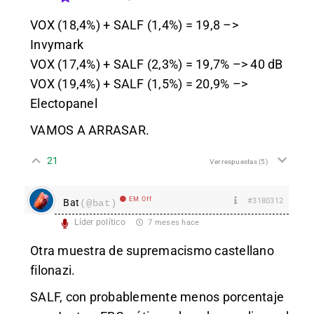
VOX (18,4%) + SALF (1,4%) = 19,8 –>
Invymark
VOX (17,4%) + SALF (2,3%) = 19,7% –> 40 dB
VOX (19,4%) + SALF (1,5%) = 20,9% –>
Electopanel
VAMOS A ARRASAR.
21
Ver respuestas
(5)
EM Off
#3180312
Bat
(@bat)
Líder político
7 meses hace
Otra muestra de supremacismo castellano
filonazi.
SALF, con probablemente menos porcentaje