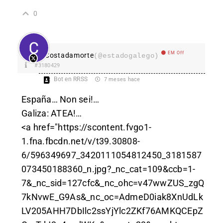
0
EM Off
Costadamorte
(@estadogalego)
#3180429
Bot en RRSS
7 meses hace
España… Non sei!…
Galiza: ATEA!…
<a href="https://scontent.fvgo1-
1.fna.fbcdn.net/v/t39.30808-
6/596349697_3420111054812450_3181587
073450188360_n.jpg?_nc_cat=109&ccb=1-
7&_nc_sid=127cfc&_nc_ohc=v47wwZUS_zgQ
7kNvwE_G9As&_nc_oc=AdmeD0iak8XnUdLk
LV205AHH7DbIlc2ssYjYlc2ZKf76AMKQCEpZ