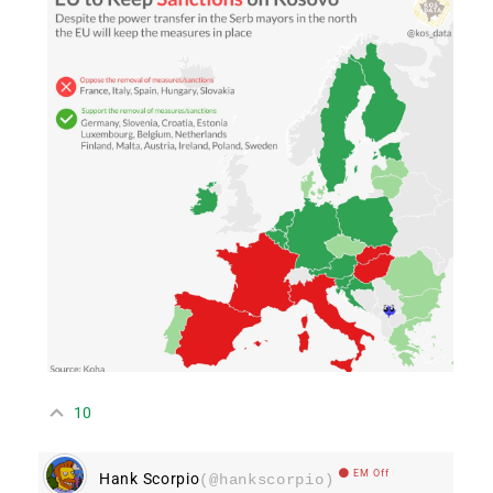
10
EM Off
Hank Scorpio
(@hankscorpio)