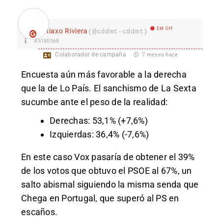
EM Off
Riaxo Riviera
(@cddmt-cddmt)
#3180568
Colaborador de campaña
7 meses hace
Encues
ta aún más favorable a la derecha
que la de Lo País. El sanchismo de La Sexta
sucumbe ante el peso de la realidad:
Derechas: 53,1% (+7,6%)
Izquierdas: 36,4% (-7,6%)
En es
te caso Vox pasaría de obtener el 39%
de los votos que obtuvo el PSOE al 67%, un
salto abismal siguiendo la misma senda que
Chega en Portugal, que superó al PS en
escaños.