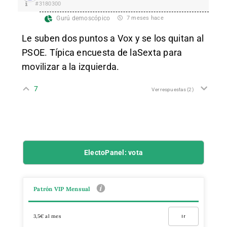
#3180300
Gurú demoscópico
7 meses hace
Le suben dos puntos a Vox y se los quitan al
PSOE. Típica encuesta de laSexta para
movilizar a la izquierda.
7
Ver respuestas
(2)
ElectoPanel: vota
Patrón VIP Mensual
3,5€ al mes
Ir