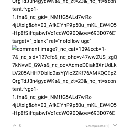
QrgTdJ3n4gydWKs&_nc_zt=23&_nc_ht=scon
tent.fvgo1-
1.fna&_nc_gid=_NMffG5ALd7wRz-
4jUtxlg&oh=00_AfkCYhP9p50u_mKL_EW4O5
-Hp8fSiIfqabwIVc1ccWO90Q&oe=693D076E"
target="_blank" rel="nofollow ugc"
?_nc_cat=109&ccb=1-
7&_nc_sid=127cfc&_nc_ohc=v47wwZUS_zgQ
7kNvwE_G9As&_nc_oc=AdmeD0iak8XnUdLk
LV205AHH7DbIlc2ssYjYlc2ZKf76AMKQCEpZ
QrgTdJ3n4gydWKs&_nc_zt=23&_nc_ht=scon
tent.fvgo1-
1.fna&_nc_gid=_NMffG5ALd7wRz-
4jUtxlg&oh=00_AfkCYhP9p50u_mKL_EW4O5
-Hp8fSiIfqabwIVc1ccWO90Q&oe=693D076E
0
Ver respuestas
(1)