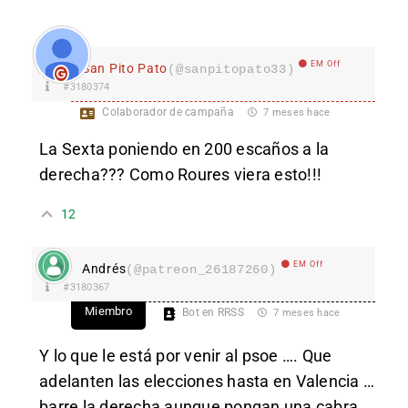
EM Off
San Pito Pato
(@sanpitopato33)
#3180374
Colaborador de campaña
7 meses hace
La Sexta poniendo en 200 escaños a la
derecha??? Como Roures viera esto!!!
12
EM Off
Andrés
(@patreon_26187260)
#3180367
Miembro
Bot en RRSS
7 meses hace
Y lo que le está por venir al psoe …. Que
adelanten las elecciones hasta en Valencia …
barre la derecha aunque pongan una cabra