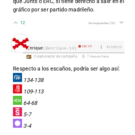
que Junts o ERC, sí tiene derecho a salir en el
gráfico por ser partido madrileño.
12
Ver respuestas
(18)
EM Off
#3180310
Enrique
(@enrique-14)
Colaborador de campaña
7 meses hace
Respecto a los escaños, podría ser algo así:
134-138
109-113
64-68
5-7
3-4