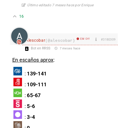
Último editado 7 meses hace por Enrique
16
EM Off
#3180309
Alescobar
(@alescobar)
Bot en RRSS
7 meses hace
En escaños aprox
:
:
139-141
:
109-111
:
65-67
:
5-6
:
3-4
:
0