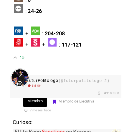
:
24-26
+
:
204-208
+
+
:
117-121
15
FuturPolitologo
(@futurpolitologo-2)
EM Off
#3180308
Miembro
Miembro de Ejecutiva
7 meses hace
Curioso: