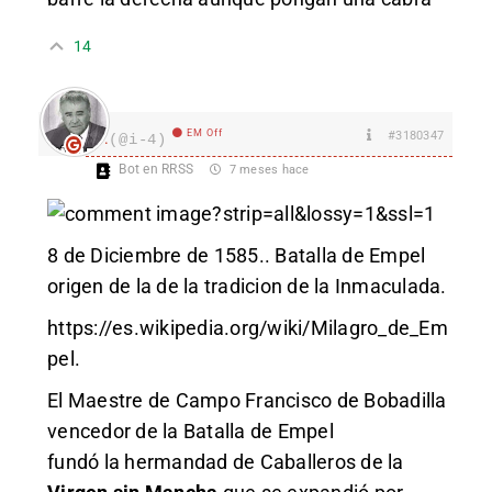
14
EM Off
#3180347
I.
(@i-4)
Bot en RRSS
7 meses hace
?strip=all&lossy=1&ssl=1
8 de Diciembre de 1585.. Batalla de Empel
origen de la de la tradicion de la Inmaculada.
https://es.wikipedia.org/wiki/Milagro_de_Em
pel
.
El Maestre de Campo Francisco de Bobadilla
vencedor de la Batalla de Empel
fundó la hermandad de Caballeros de la