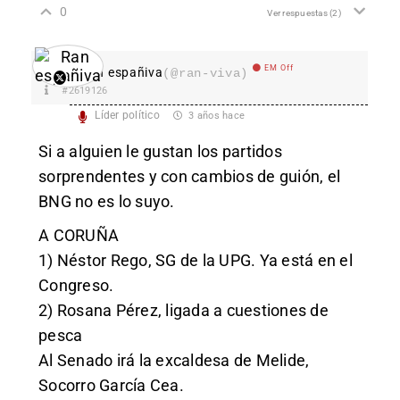
0
Ver respuestas
(2)
EM Off
Ran españiva
(@ran-viva)
#2619126
Líder político
3 años hace
Si a alguien le gustan los partidos
sorprendentes y con cambios de guión, el
BNG no es lo suyo.
A CORUÑA
1) Néstor Rego, SG de la UPG. Ya está en el
Congreso.
2) Rosana Pérez, ligada a cuestiones de
pesca
Al Senado irá la excaldesa de Melide,
Socorro García Cea.