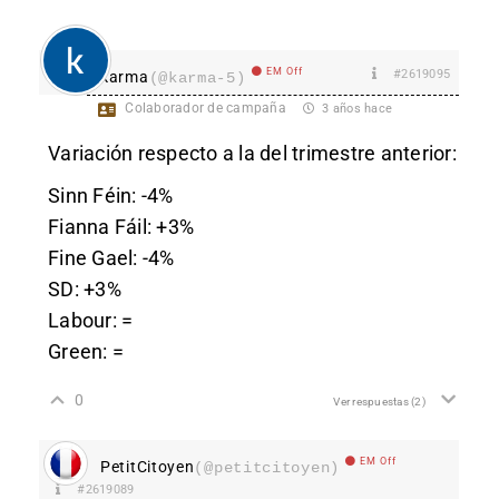
EM Off
#2619095
karma
(@karma-5)
Colaborador de campaña
3 años hace
Variación respecto a la del trimestre anterior:
Sinn Féin: -4%
Fianna Fáil: +3%
Fine Gael: -4%
SD: +3%
Labour: =
Green: =
0
Ver respuestas
(2)
EM Off
PetitCitoyen
(@petitcitoyen)
#2619089