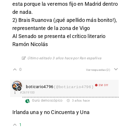
esta porque la veremos fijo en Madrid dentro
de nada.
2) Brais Ruanova (¡qué apellido más bonito!),
representante de la zona de Vigo
Al Senado se presenta el crítico literario
Ramón Nicolás
Último editado 3 años hace por Ran españiva
0
Ver respuestas
(2)
EM Off
boticario4796
(@boticario4796)
#2619100
Gurú demoscópico
3 años hace
Irlanda una y no Cincuenta y Una
1