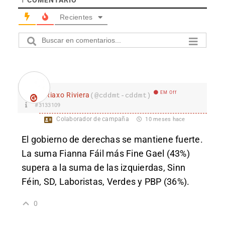
Recientes
EM Off
Riaxo Riviera
(@cddmt-cddmt)
#3133109
Colaborador de campaña
10 meses hace
El gobierno de derechas se mantiene fuerte.
La suma Fianna Fáil más Fine Gael (43%)
supera a la suma de las izquierdas, Sinn
Féin, SD, Laboristas, Verdes y PBP (36%).
0