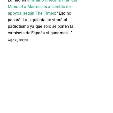
Edinho
en
Infantino ofrece la final del
Mundial a Marruecos a cambio de
apoyos, según The Times
: “
Eso no
pasará. La izquierda no virará al
patriotismo ya que solo se ponen la
camiseta de España si ganamos…
”
Ago 6, 08:29