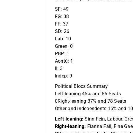
SF: 49
FG: 38
FF: 37
SD: 26
Lab: 10
Green: 0
PBP: 1
Aontú: 1
II: 3
Indep: 9
Political Blocs Summary
Left-leaning 45% and 86 Seats
0Right-leaning 37% and 78 Seats
Other and independents 16% and 10
Left-leaning:
Sinn Féin, Labour, Gre
Right-leaning:
Fianna Fáil, Fine Gae