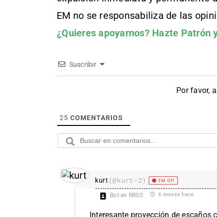
EM no se responsabiliza de las opin
¿Quieres apoyarnos?
Hazte Patrón
y
Suscribir
Por favor, 
25
COMENTARIOS
kurt
(@kurt-2)
EM Off
6 meses hace
Bot en RRSS
Interesante proyección de escaños 