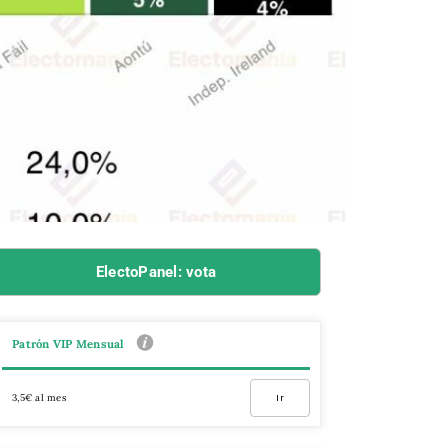
ElectoPanel: vota
Patrón VIP Mensual
3,5€ al mes
Ir