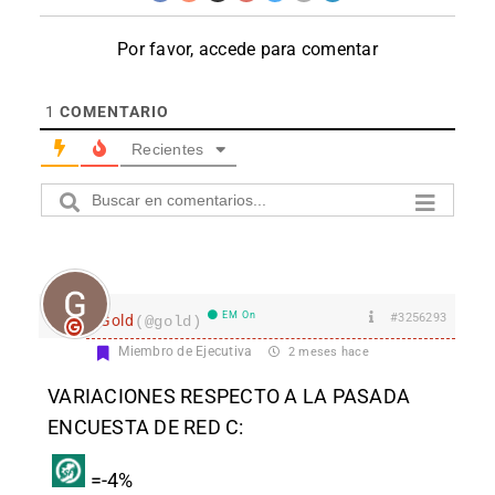
Por favor, accede para comentar
1
COMENTARIO
Recientes
EM On
#3256293
Gold
(@gold)
Miembro de Ejecutiva
2 meses hace
VARIACIONES RESPECTO A LA PASADA
ENCUESTA DE RED C:
=-4%