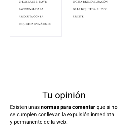
C-LM (IDUS3 31 MAY):
LIGERA DESMOVILIZACIÓN
PAGE REVALIDA LA
DE LA IZQUIERDA, EL PSOE
ABSOLUTA CON LA
RESISTE
IZQUIERDA EN MÁXIMOS
Tu opinión
Existen unas
normas
para comentar
que si no
se cumplen conllevan la expulsión inmediata
y permanente de la web.