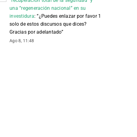
“recuperación total de la seguridad” y
una “regeneración nacional” en su
investidura
: “
¿Puedes enlazar por favor 1
solo de estos discursos que dices?
Gracias por adelantado
”
Ago 8, 11:48