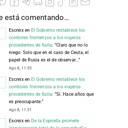
e está comentando…
Escreix
en
El Gobierno restablece los
controles fronterizos a los viajeros
procedentes de Italia
: “
Claro que no lo
niego. Solo que en el caso de Ceuta, el
papel de Rusia es el de observar…
”
Ago 8, 11:55
Escreix
en
El Gobierno restablece los
controles fronterizos a los viajeros
procedentes de Italia
: “
Sí. Hace años que
es preocupante.
”
Ago 8, 11:51
Escreix
en
De la Espriella promete