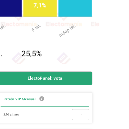
ElectoPanel: vota
Patrón VIP Mensual
3,5€ al mes
Ir