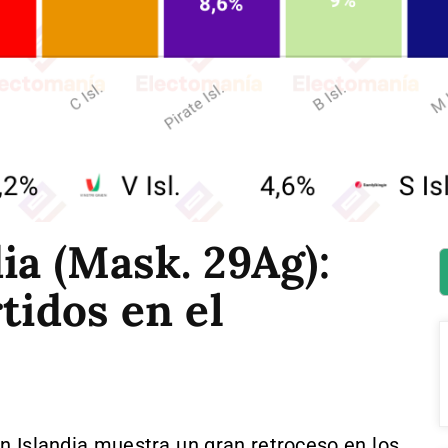
ia (Mask. 29Ag):
tidos en el
n Islandia muestra un gran retroceso en los