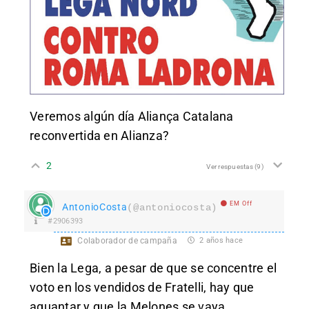
Veremos algún día Aliança Catalana
reconvertida en Alianza?
2
Ver respuestas
(9)
EM Off
AntonioCosta
(@antoniocosta)
#2906393
Colaborador de campaña
2 años hace
Bien la Lega, a pesar de que se concentre el
voto en los vendidos de Fratelli, hay que
aguantar y que la Melones se vaya