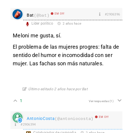
EM Off
#2906396
Bat
(@bat)
Líder político
2 años hace
Meloni me gusta, sí.
El problema de las mujeres progres: falta de
sentido del humor e incomodidad con ser
mujer. Las fachas son más naturales.
Último editado 2 años hace por Bat
1
Ver respuestas
(1)
EM Off
AntonioCosta
(@antoniocosta)
#2906394
Colaborador de campaña
2 años hace