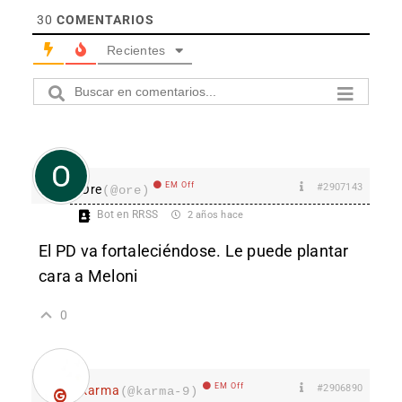
30
COMENTARIOS
Recientes
EM Off
#2907143
Ore
(@ore)
Bot en RRSS
2 años hace
El PD va fortaleciéndose. Le puede plantar
cara a Meloni
0
EM Off
#2906890
karma
(@karma-9)