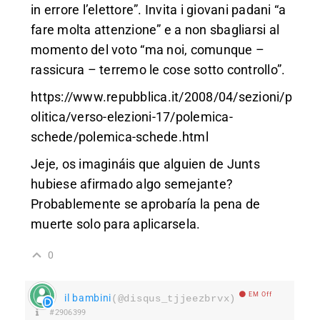
in errore l’elettore”. Invita i giovani padani “a
fare molta attenzione” e a non sbagliarsi al
momento del voto “ma noi, comunque –
rassicura – terremo le cose sotto controllo”.
https://www.repubblica.it/2008/04/sezioni/p
olitica/verso-elezioni-17/polemica-
schede/polemica-schede.html
Jeje, os imagináis que alguien de Junts
hubiese afirmado algo semejante?
Probablemente se aprobaría la pena de
muerte solo para aplicarsela.
0
EM Off
il bambini
(@disqus_tjjeezbrvx)
#2906399