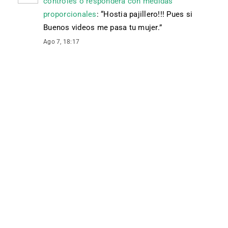
controles o responderá con medidas
proporcionales
: “
Hostia pajillero!!! Pues si
Buenos videos me pasa tu mujer.
”
Ago 7, 18:17