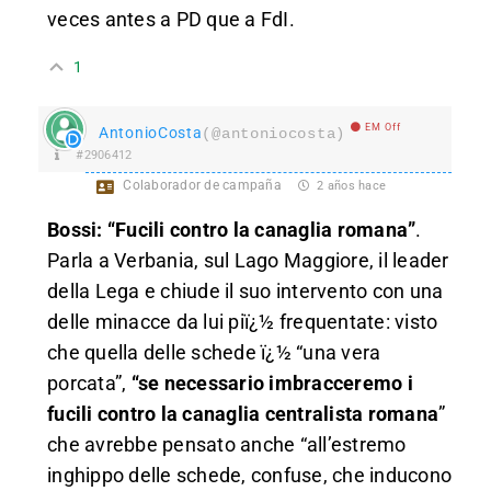
veces antes a PD que a FdI.
1
EM Off
AntonioCosta
(@antoniocosta)
#2906412
Colaborador de campaña
2 años hace
Bossi: “Fucili contro la canaglia romana”
.
Parla a Verbania, sul Lago Maggiore, il leader
della Lega e chiude il suo intervento con una
delle minacce da lui piï¿½ frequentate: visto
che quella delle schede ï¿½ “una vera
porcata”,
“se necessario imbracceremo i
fucili contro la canaglia centralista romana
”
che avrebbe pensato anche “all’estremo
inghippo delle schede, confuse, che inducono