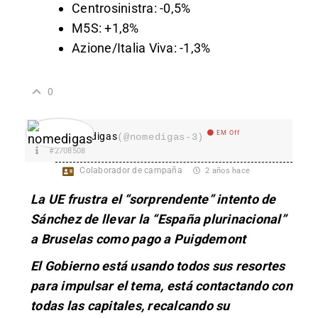
Centrosinistra: -0,5%
M5S: +1,8%
Azione/Italia Viva: -1,3%
0
EM Off
nomedigas
(@nomedigas-3)
#2708508
Colaborador de campaña
2 años hace
La UE frustra el “sorprendente” intento de
Sánchez de llevar la “España plurinacional”
a Bruselas como pago a Puigdemont
El Gobierno está usando todos sus resortes
para impulsar el tema, está contactando con
todas las capitales, recalcando su