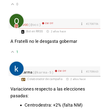
0
EM Off
#2708706
Occ
(@occ)
Bot en RRSS
2 años hace
A Fratelli no le desgasta gobernar
1
EM Off
#2708663
karma
(@karma-5)
Colaborador de campaña
2 años hace
Variaciones respecto a las elecciones
pasadas:
Centrodestra: +2% (falta NM)