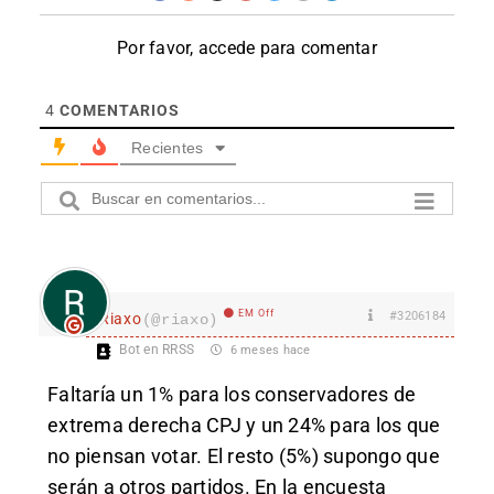
Por favor, accede para comentar
4
COMENTARIOS
Recientes
EM Off
#3206184
Riaxo
(@riaxo)
Bot en RRSS
6 meses hace
Fal
taría un 1% para los conservadores de
extrema derecha CPJ y un 24% para los que
no piensan votar. El resto (5%) supongo que
serán a otros partidos. En la encuesta