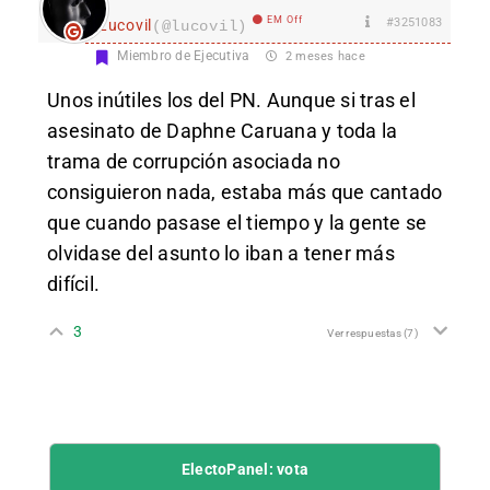
EM Off
#3251083
Lucovil
(@lucovil)
Miembro de Ejecutiva
2 meses hace
Unos inútiles los del PN. Aunque si tras el
asesinato de Daphne Caruana y toda la
trama de corrupción asociada no
consiguieron nada, estaba más que cantado
que cuando pasase el tiempo y la gente se
olvidase del asunto lo iban a tener más
difícil.
3
Ver respuestas
(7)
ElectoPanel: vota