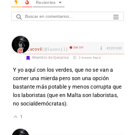
Recientes
EM Off
#3251085
Lucovil
(@lucovil)
Miembro de Ejecutiva
2 meses hace
Y yo aquí con los verdes, que no se van a
comer una mierda pero son una opción
bastante más potable y menos corrupta que
los laboristas (que en Malta son laboristas,
no socialdemócratas).
1