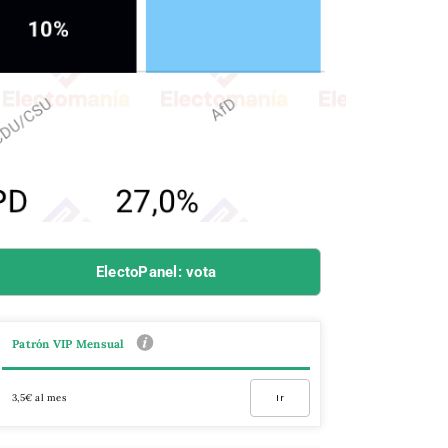
ElectoPanel: vota
Patrón VIP Mensual
3,5€ al mes
Ir