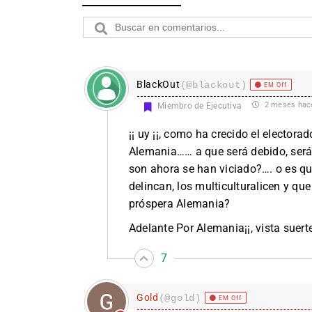
BlackOut
(@blackout)
EM Off
2 meses hac
Miembro de Ejecutiva
¡¡ uy ¡¡, como ha crecido el elector
Alemania…… a que será debido, será
son ahora se han viciado?…. o es qu
delincan, los multiculturalicen y que
próspera Alemania?
Adelante Por Alemania¡¡, vista suerte
7
Gold
(@gold)
EM Off