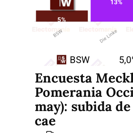
Encuesta Meck
Pomerania Occid
may): subida d
cae