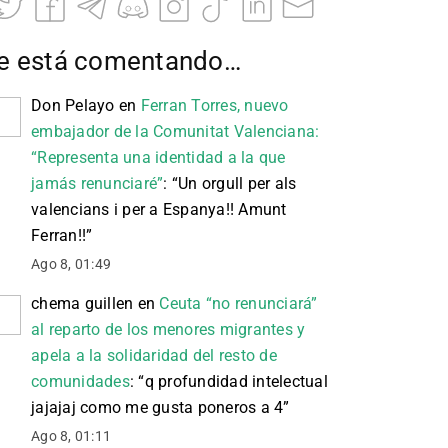
e está comentando…
Don Pelayo
en
Ferran Torres, nuevo
embajador de la Comunitat Valenciana:
“Representa una identidad a la que
jamás renunciaré”
: “
Un orgull per als
valencians i per a Espanya!! Amunt
Ferran!!
”
Ago 8, 01:49
chema guillen
en
Ceuta “no renunciará”
al reparto de los menores migrantes y
apela a la solidaridad del resto de
comunidades
: “
q profundidad intelectual
jajajaj como me gusta poneros a 4
”
Ago 8, 01:11