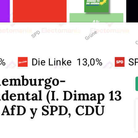
lemburgo-
ental (I. Dimap 13
e AfD y SPD, CDU