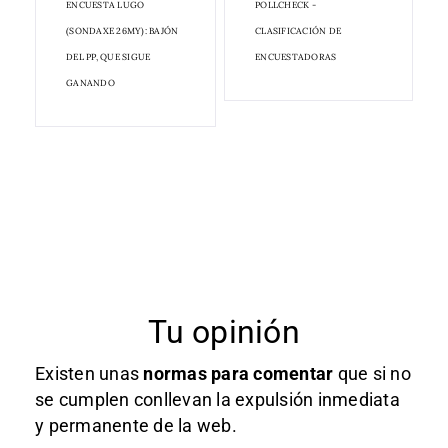
ENCUESTA LUGO
POLLCHECK -
(SONDAXE 26MY): BAJÓN
CLASIFICACIÓN DE
DEL PP, QUE SIGUE
ENCUESTADORAS
GANANDO
Tu opinión
Existen unas
normas
para comentar
que si no
se cumplen conllevan la expulsión inmediata
y permanente de la web.