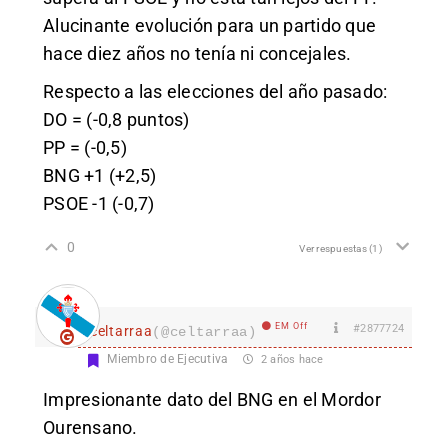
Alucinante evolución para un partido que
hace diez años no tenía ni concejales.
Respecto a las elecciones del año pasado:
DO = (-0,8 puntos)
PP = (-0,5)
BNG +1 (+2,5)
PSOE -1 (-0,7)
0
Ver respuestas
(1)
EM Off
#2877724
celtarraa
(@celtarraa)
Miembro de Ejecutiva
2 años hace
Impresionante dato del BNG en el Mordor
Ourensano.