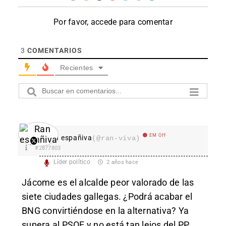
Por favor, accede para comentar
3
COMENTARIOS
Recientes
EM Off
Ran españiva
(@ran-viva)
#2877803
Líder político
2 años hace
Jácome es el alcalde peor valorado de las
siete ciudades gallegas. ¿Podrá acabar el
BNG convirtiéndose en la alternativa? Ya
supera al PSOE y no está tan lejos del PP.