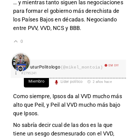
… y mientras tanto siguen las negociaciones
para formar el gobierno más derechista de
los Países Bajos en décadas. Negociando
entre PVV, VVD, NCS y BBB.
0
EM Off
FuturPolitologo
(@mikel_montoia)
#2795241
Miembro
Líder político
2 años hace
Como siempre, Ipsos da al VVD mucho más
alto que Peil, y Peil al VVD mucho más bajo
que Ipsos.
No sabría decir cual de las dos es la que
tiene un sesgo desmesurado con el VVD,