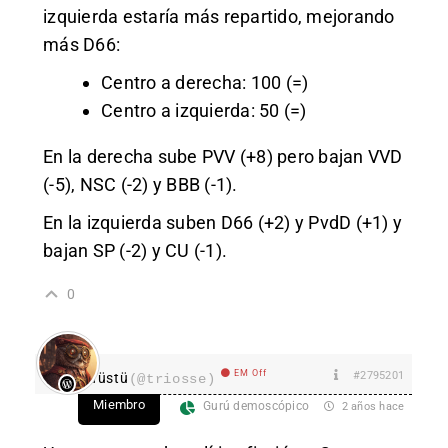
izquierda estaría más repartido, mejorando
más D66:
Centro a derecha: 100 (=)
Centro a izquierda: 50 (=)
En la derecha sube PVV (+8) pero bajan VVD
(-5), NSC (-2) y BBB (-1).
En la izquierda suben D66 (+2) y PvdD (+1) y
bajan SP (-2) y CU (-1).
0
EM Off
#2795201
Tüstü
(@triosse)
Miembro
Gurú demoscópico
2 años hace