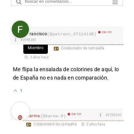
EM Off
Francisco
(@patreon_37114148)
#2795283
Miembro
Colaborador de campaña
2 años hace
Me flipa la ensalada de colorines de aquí, lo
de España no es nada en comparación.
1
EM Off
#2795244
karma
(@karma-9)
Colaborador de campaña
2 años hace