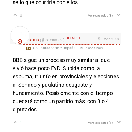
se lo que ocurriria con ellos.
0
Ver respuestas
(3)
EM Off
#2795200
karma
(@karma-9)
Colaborador de campaña
2 años hace
BBB sigue un proceso muy similar al que
vivió hace poco FvD. Subida como la
espuma, triunfo en provinciales y elecciones
al Senado y paulatino desgaste y
hundimiento. Posiblemente con el tiempo
quedará como un partido más, con 3 o 4
diputados.
1
Ver respuestas
(4)