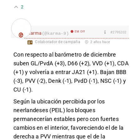
2
EM Off
#2795202
karma
(@karma-9)
Colaborador de campaña
2 años hace
Con respecto al barómetro de diciembre
suben GL/PvdA (+3), D66 (+2), VVD (+1), CDA
(+1) y volvería a entrar JA21 (+1). Bajan BBB
(-3), PVV (-2), Denk (-1), PvdD (-1), NSC (-1) y
CU (-1).
Según la ubicación percibida por los
neerlandeses (PEIL) los bloques
permanecerían estables pero con fuertes
cambios en el interior, favoreciendo el de la
derecha a PVV mientras que el de la