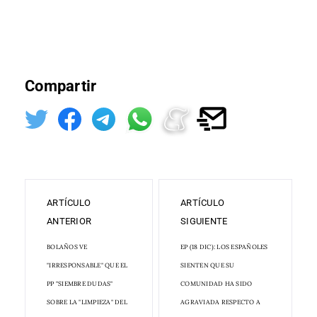
Compartir
ARTÍCULO
ARTÍCULO
ANTERIOR
SIGUIENTE
BOLAÑOS VE
EP (18 DIC): LOS ESPAÑOLES
"IRRESPONSABLE" QUE EL
SIENTEN QUE SU
PP "SIEMBRE DUDAS"
COMUNIDAD HA SIDO
SOBRE LA "LIMPIEZA" DEL
AGRAVIADA RESPECTO A