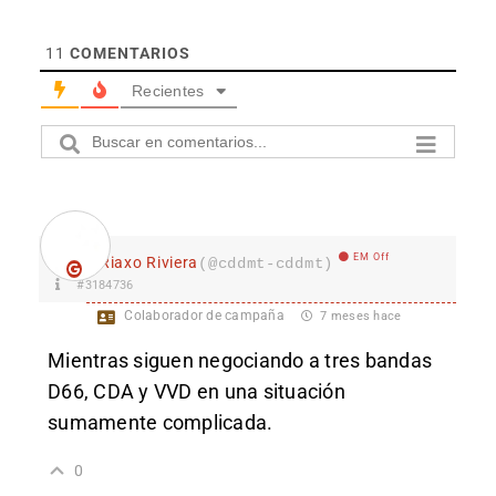
11
COMENTARIOS
Recientes
EM Off
Riaxo Riviera
(@cddmt-cddmt)
#3184736
Colaborador de campaña
7 meses hace
Mientras siguen negociando a tres bandas
D66, CDA y VVD en una situación
sumamente complicada.
0