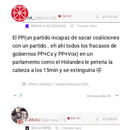
EM Off
#3184706
Dei_
(@deivid)
Miembro de Ejecutiva
7 meses hace
El PP(un partido incapaz de sacar coaliciones
con un partido.. eh ahi todos los fracasos de
gobiernos PP+Cs y PP+Vox) en un
parlamento como el Holandes le peteria la
cabeza a los 15min y se extinguiria 🤣
Último editado 7 meses hace por Dei_
7
Ver respuestas
(8)
EM Off
#3184690
ARNAU
(@arnau-7)
Bot en RRSS
7 meses hace