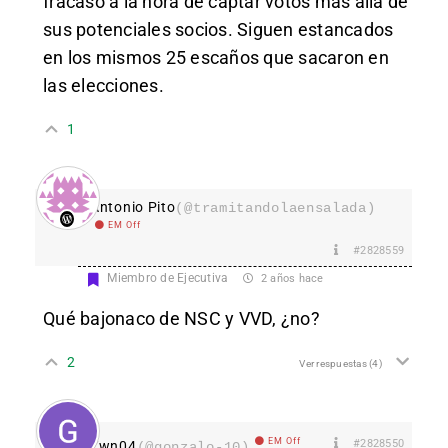
fracaso a la hora de captar votos más allá de
sus potenciales socios. Siguen estancados
en los mismos 25 escaños que sacaron en
las elecciones.
1
Antonio Pito
(@tramitandolaensalada)
EM Off
#2828559
Miembro de Ejecutiva
2 años hace
Qué bajonaco de NSC y VVD, ¿no?
2
Ver respuestas
(4)
EM Off
#2828550
Ywn04
(@gonzalo-10)