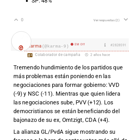
SP: 48%
0
Ver respuestas
(2)
EM Off
#2828591
karma
(@karma-9)
Colaborador de campaña
2 años hace
Tremendo hundimiento de los partidos que
más problemas están poniendo en las
negociaciones para formar gobierno: VVD
(-9) y NSC (-11). Mientras que quien lidera
las negociaciones sube, PVV (+12). Los
democristianos se están beneficiando del
bajonazo de su ex, Omtzigt, CDA (+4).
La alianza GL/PvdA sigue mostrando su