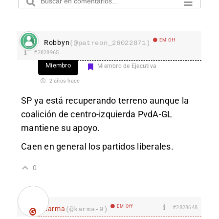
EM Off
Robbyn
(@patreon_26022871)
#2828965
Miembro
Miembro de Ejecutiva
2 años hace
SP ya está recuperando terreno aunque la
coalición de centro-izquierda PvdA-GL
mantiene su apoyo.
Caen en general los partidos liberales.
0
EM Off
#2828648
karma
(@karma-9)