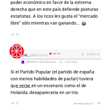
poder económico en favor de la extrema
derecha que en este país defiende posturas
estatistas. A los ricos les gusta el “mercado
libre” sólo mientras van ganando…
😂
0
EM Off
#2958113
Dei_
(@deivid)
Miembro de Ejecutiva
1 año hace
Si el Partido Pupular (el partido de españa
con menos habilidades de pactar) tuviera
qu
e verse
en un escenario como el de
Holanda, desapareceria en un tris.
0
Ver respuestas
(1)