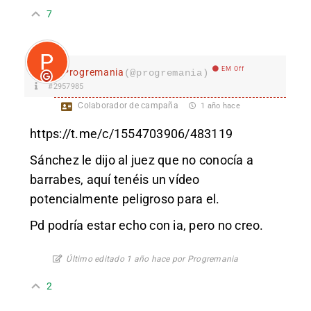
7
EM Off
Progremania
(@progremania)
#2957985
Colaborador de campaña
1 año hace
https://t.me/c/1554703906/483119
Sánchez le dijo al juez que no conocía a
barrabes, aquí tenéis un vídeo
potencialmente peligroso para el.
Pd podría estar echo con ia, pero no creo.
Último editado 1 año hace por Progremania
2