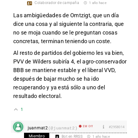
Colaborador de campaña
1 año hace
Las ambigüedades de Omtzigt, que un día
dice una cosa y al siguiente la contraria, que
no se moja cuando se le preguntan cosas
concretas, terminan teniendo un coste.
Al resto de partidos del gobierno les va bien,
PVV de Wilders subiría 4, el agro-conservador
BBB se mantiene estable y el liberal VVD,
después de bajar mucho se ha ido
recuperando y ya está sólo a uno del
resultado electoral.
1
EM Off
#2958014
juanmat2
(@juanmat2)
Miembro
Bot en RRSS
1 año hace