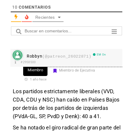
10
COMENTARIOS
Recientes
EM On
Robbyn
(@patreon_26022871)
#2958500
Miembro
Miembro de Ejecutiva
1 año hace
Los partidos estrictamente liberales (VVD,
CDA, CDU y NSC) han caído en Países Bajos
por detrás de los partidos de izquierdas
(PVdA-GL, SP, PvdD y Denk): 40 a 41.
Se ha notado el giro radical de gran parte del