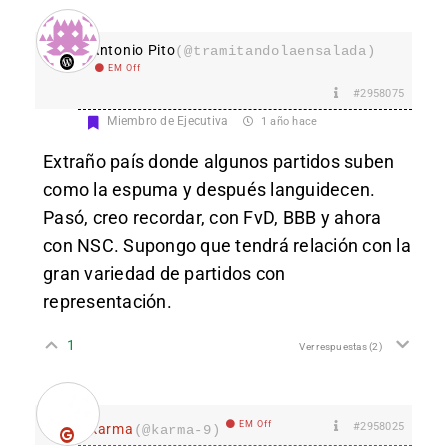
Antonio Pito
(@tramitandolaensalada)
EM Off
#2958075
Miembro de Ejecutiva
1 año hace
Extraño país donde algunos partidos suben
como la espuma y después languidecen.
Pasó, creo recordar, con FvD, BBB y ahora
con NSC. Supongo que tendrá relación con la
gran variedad de partidos con
representación.
1
Ver respuestas
(2)
EM Off
#2958025
karma
(@karma-9)