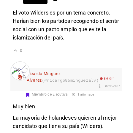
El voto Wilders es por un tema concreto.
Harían bien los partidos recogiendo el sentir
social con un pacto amplio que evite la
islamización del país.
0
Ricardo Mínguez
EM Off
Álvarez
(@ricargo85minguezalv)
#2957987
Miembro de Ejecutiva
1 año hace
Muy bien.
La mayoría de holandeses quieren al mejor
candidato que tiene su país (Wilders).