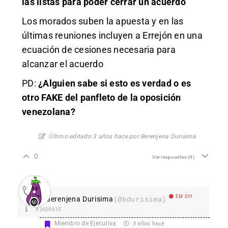
las listas para poder cerrar un acuerdo
Los morados suben la apuesta y en las
últimas reuniones incluyen a Errejón en una
ecuación de cesiones necesaria para
alcanzar el acuerdo
PD:
¿Alguien sabe si esto es verdad o es
otro FAKE del panfleto de la oposición
venezolana?
Último editado 3 años hace por Berenjena Durisima
0
Ver respuestas
(4)
EM Off
Berenjena Durisima
(@bdurisima)
#2605615
Miembro de Ejecutiva
3 años hace