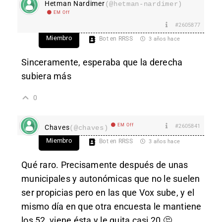
Hetman Nardimer
(@hetman-nardimer)
EM Off
#2605877
Miembro
Bot en RRSS
3 años hace
Sinceramente, esperaba que la derecha
subiera más
0
EM Off
#2605841
Chaves
(@chaves)
Miembro
Bot en RRSS
3 años hace
Qué raro. Precisamente después de unas
municipales y autonómicas que no le suelen
ser propicias pero en las que Vox sube, y el
mismo día en que otra encuesta le mantiene
los 52, viene ésta y le quita casi 20 🤔…