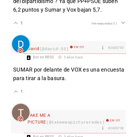
del bipartidismo”? Ya que PP+PSOE suben
6,2 puntos y Sumar y Vox bajan 5,7.
1
Ver respuestas
(1)
EM Off
#2605750
David
(@david-33)
Bot en RRSS
3 años hace
SUMAR por delante de VOX es una encuesta
para tirar a la basura.
1
TAKE ME A
EM Off
PICTURE
(@takemeapictureredes)
#2605738
Bot en RRSS
3 años hace