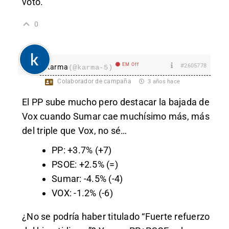
voto.
0
EM Off
#2605778
karma
(@karma-5)
Colaborador de campaña
3 años hace
El PP sube mucho pero destacar la bajada de
Vox cuando Sumar cae muchísimo más, más
del triple que Vox, no sé…
PP: +3.7% (+7)
PSOE: +2.5% (=)
Sumar: -4.5% (-4)
VOX: -1.2% (-6)
¿No se podría haber titulado “Fuerte refuerzo