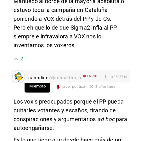
Mañueco al borde de la mayoría absoluta o
estuvo toda la campaña en Cataluña
poniendo a VOX detrás del PP y de Cs.
Pero eh que lo de que Sigma2 infla al PP
siempre e infravalora a VOX nos lo
inventamos los voxeros
3
EM Off
#2605719
aanodino
(@aanodino_)
Miembro
Líder político
3 años hace
Los voxis preocupados porque el PP pueda
quitarles votantes y escaños, tirando de
conspiraciones y argumentarios
ad hoc
para
autoengañarse.
Es lo que tiene que desde hace más de un