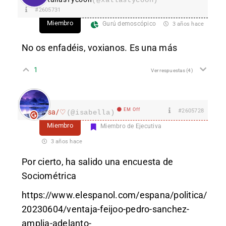
#2605731
Miembro
Gurú demoscópico
3 años hace
No os enfadéis, voxianos. Es una más
1
Ver respuestas
(4)
EM Off
#2605728
Isa/♡
(@isabella)
Miembro
Miembro de Ejecutiva
3 años hace
Por cierto, ha salido una encuesta de
Sociométrica
https://www.elespanol.com/espana/politica/
20230604/ventaja-feijoo-pedro-sanchez-
amplia-adelanto-