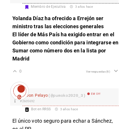
Miembro de Ejecutiva
3 años hace
Yolanda Díaz ha ofrecido a Errejón ser
ministro tras las elecciones generales
El líder de Más País ha exigido entrar en el
Gobierno como condición para integrarse en
Sumar como número dos en la lista por
Madrid
0
Ver respuestas
(6)
EM Off
Don Pelayo
(@pumoko2020_3)
#2605692
Bot en RRSS
3 años hace
El único voto seguro para echar a Sánchez,
es al PP.