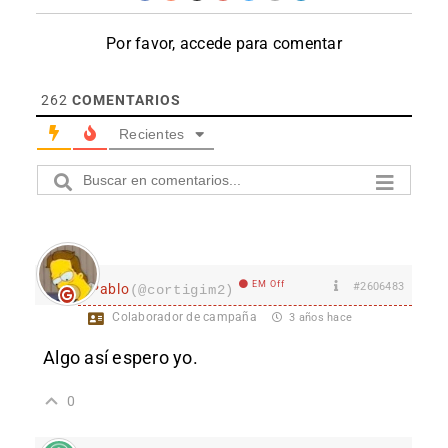
Por favor, accede para comentar
262
COMENTARIOS
Recientes
EM Off
#2606483
Pablo
(@cortigim2)
Colaborador de campaña
3 años hace
Algo así espero yo.
0