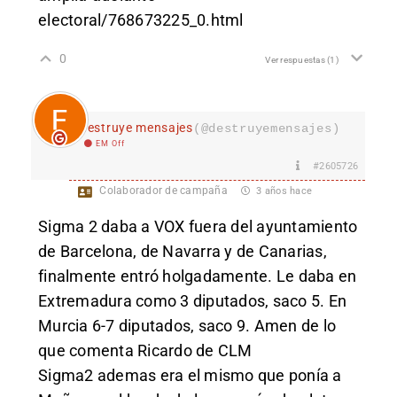
electoral/768673225_0.html
0
Ver respuestas
(1)
destruye mensajes
(@destruyemensajes)
EM Off
#2605726
Colaborador de campaña
3 años hace
Sigma 2 daba a VOX fuera del ayuntamiento
de Barcelona, de Navarra y de Canarias,
finalmente entró holgadamente. Le daba en
Extremadura como 3 diputados, saco 5. En
Murcia 6-7 diputados, saco 9. Amen de lo
que comenta Ricardo de CLM
Sigma2 ademas era el mismo que ponía a