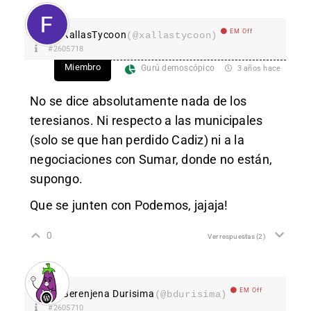
EM Off
XallasTycoon
(@xallastycoon)
#2605718
Miembro
Gurú demoscópico
3 años hace
No se dice absolutamente nada de los
teresianos. Ni respecto a las municipales
(solo se que han perdido Cadiz) ni a la
negociaciones con Sumar, donde no están,
supongo.
Que se junten con Podemos, jajaja!
0
Ver respuestas
(2)
EM Off
Berenjena Durisima
(@bdurisima)
#2605710