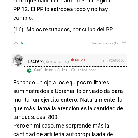
claro que habrá un cambio en la región.
PP 12. El PP lo estropea todo y no hay
cambio.
(16). Malos resultados, por culpa del PP.
6
Ver respuestas
(2)
EM Off
#2605650
Escreix
(@escreix)
Gurú demoscópico
3 años hace
Echando un ojo a los equipos militares
suministrados a Ucrania: lo enviado da para
montar un ejército entero. Naturalmente, lo
que más llama la atención es la cantidad de
tanques, casi 800.
Pero en mi caso, me sorprende más la
cantidad de artillería autopropulsada de