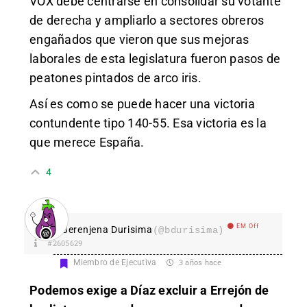
VOX debe centrarse en consolidar su votante
de derecha y ampliarlo a sectores obreros
engañados que vieron que sus mejoras
laborales de esta legislatura fueron pasos de
peatones pintados de arco iris.
Así es como se puede hacer una victoria
contundente tipo 140-55. Esa victoria es la
que merece España.
4
EM Off
Berenjena Durisima
(@bdurisima)
#2605629
Miembro de Ejecutiva
3 años hace
Podemos exige a Díaz excluir a Errejón de