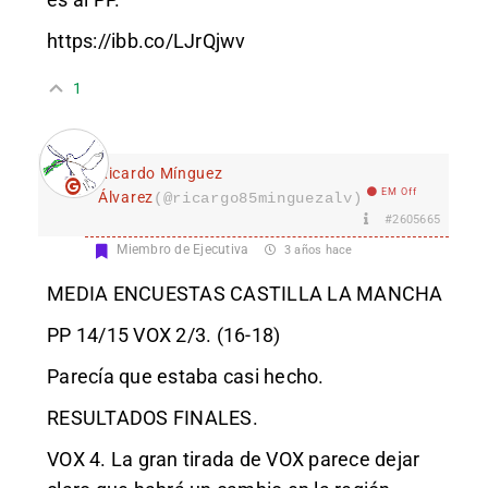
https://ibb.co/LJrQjwv
1
Ricardo Mínguez
EM Off
Álvarez
(@ricargo85minguezalv)
#2605665
Miembro de Ejecutiva
3 años hace
MEDIA ENCUESTAS CASTILLA LA MANCHA
PP 14/15 VOX 2/3. (16-18)
Parecía que estaba casi hecho.
RESULTADOS FINALES.
VOX 4. La gran tirada de VOX parece dejar