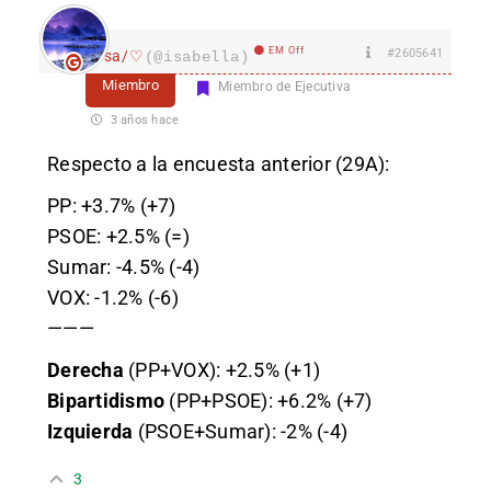
EM Off
#2605641
Isa/♡
(@isabella)
Miembro
Miembro de Ejecutiva
3 años hace
Respecto a la encuesta anterior (29A):
PP: +3.7% (+7)
PSOE: +2.5% (=)
Sumar: -4.5% (-4)
VOX: -1.2% (-6)
———
Derecha
(PP+VOX): +2.5% (+1)
Bipartidismo
(PP+PSOE): +6.2% (+7)
Izquierda
(PSOE+Sumar): -2% (-4)
3