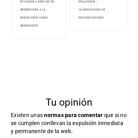
ECUADOR: LASSO NO SE
POLLCHECK -
PRESENTARÁ A LA
CLASIFICACIÓN DE
REELECCIÓN COMO
ENCUESTADORAS
PRESIDENTE
Tu opinión
Existen unas
normas
para comentar
que si no
se cumplen conllevan la expulsión inmediata
y permanente de la web.