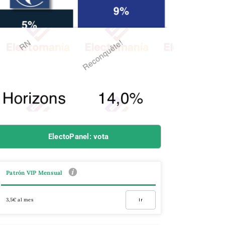
ElectoPanel: vota
Patrón VIP Mensual
3,5€ al mes
Ir