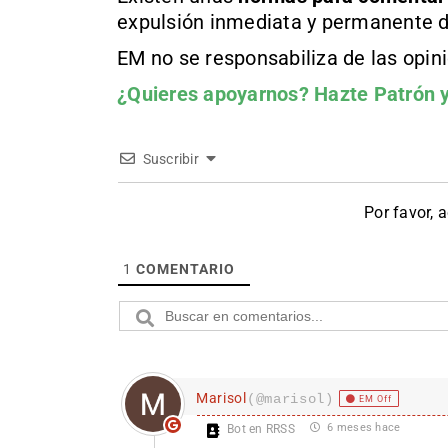
expulsión inmediata y permanente d
EM no se responsabiliza de las opin
¿Quieres apoyarnos?
Hazte Patrón
y
Suscribir
Por favor, 
1
COMENTARIO
Marisol
(@marisol)
EM Off
6 meses hace
Bot en RRSS