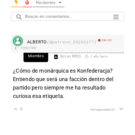
Recientes
EM Off
ALBERTO
(@patreon_35202177)
#2961969
Miembro
Bot en RRSS
1 año hace
¿Cómo de monárquica es Konfederacja?
Entiendo que será una facción dentro del
partido pero siempre me ha resultado
curiosa esa etiqueta.
0
Ver respuestas
(2)