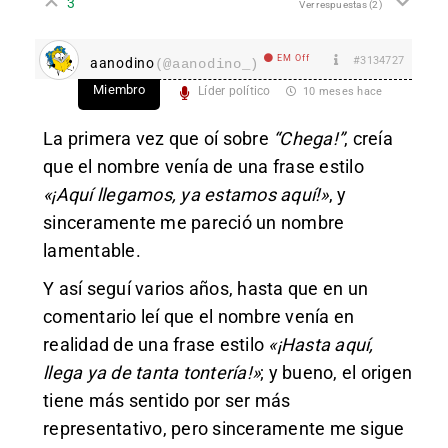
3
Ver respuestas
(2)
EM Off
#3134727
aanodino
(@aanodino_)
Miembro
Líder político
10 meses hace
La primera vez que oí sobre
“Chega!”
, creía
que el nombre venía de una frase estilo
«¡Aquí llegamos, ya estamos aquí!»
, y
sinceramente me pareció un nombre
lamentable.
Y así seguí varios años, hasta que en un
comentario leí que el nombre venía en
realidad de una frase estilo
«¡Hasta aquí,
llega ya de tanta tontería!»
; y bueno, el origen
tiene más sentido por ser más
representativo, pero sinceramente me sigue