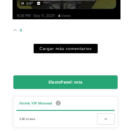
4
Cargar más comentarios
ElectoPanel: vota
Patrón VIP Mensual
3,5€ al mes
Ir