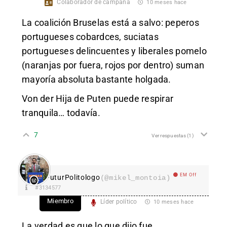
Colaborador de campaña
10 meses hace
La coalición Bruselas está a salvo: peperos
portugueses cobardces, suciatas
portugueses delincuentes y liberales pomelo
(naranjas por fuera, rojos por dentro) suman
mayoría absoluta bastante holgada.
Von der Hija de Puten puede respirar
tranquila… todavía.
7
Ver respuestas
(1)
EM Off
FuturPolitologo
(@mikel_montoia)
#3134577
Miembro
Líder político
10 meses hace
La verdad es que lo que dijo fue