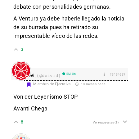
debate con personalidades germanas.
A Ventura ya debe haberle llegado la noticia
de su burrada pues ha retirado su
impresentable vídeo de las redes.
3
EM On
#3134687
Dei_
(@deivid)
Miembro de Ejecutiva
10 meses hace
Von der Leyenismo STOP
Avanti Chega
8
Ver respuestas
(2)