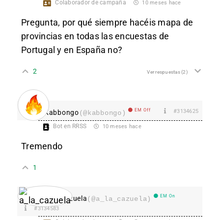
Colaborador de campaña
10 meses hace
Pregunta, por qué siempre hacéis mapa de
provincias en todas las encuestas de
Portugal y en España no?
2
Ver respuestas
(2)
EM Off
#3134625
Kabbongo
(@kabbongo)
Bot en RRSS
10 meses hace
Tremendo
1
EM On
a_la_cazuela
(@a_la_cazuela)
#3134583