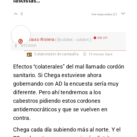
fascistas…
0
Ver respuestas
(2)
EM Off
Riaxo Riviera
(@cddmt-cddmt)
#3135041
Colaborador de campaña
10 meses hace
Efectos “colaterales” del mal llamado cordón
sanitario. Si Chega estuviese ahora
gobernando con AD la encuesta sería muy
diferente. Pero ahí tendremos a los
cabestros pidiendo estos cordones
antidemocráticos y que se vuelven en
contra.
Chega cada día subiendo más al norte. Y el