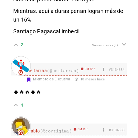
Mientras, aquí a duras penan logran más de
un 16%
Santiago Pagascal imbecil.
2
Ver respuestas
(3)
EM Off
#3134634
celtarraa
(@celtarraa)
Miembro de Ejecutiva
10 meses hace
🔥🔥🔥🔥🔥
4
EM Off
#3134633
Pablo
(@cortigim2)