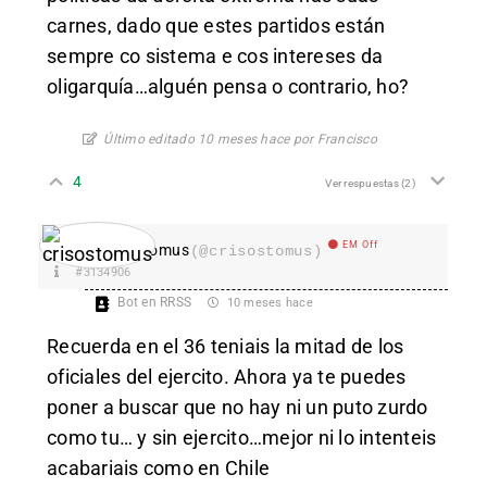
carnes, dado que estes partidos están
sempre co sistema e cos intereses da
oligarquía…alguén pensa o contrario, ho?
Último editado 10 meses hace por Francisco
4
Ver respuestas
(2)
EM Off
crisostomus
(@crisostomus)
#3134906
Bot en RRSS
10 meses hace
Recuerda en el 36 teniais la mitad de los
oficiales del ejercito. Ahora ya te puedes
poner a buscar que no hay ni un puto zurdo
como tu… y sin ejercito…mejor ni lo intenteis
acabariais como en Chile