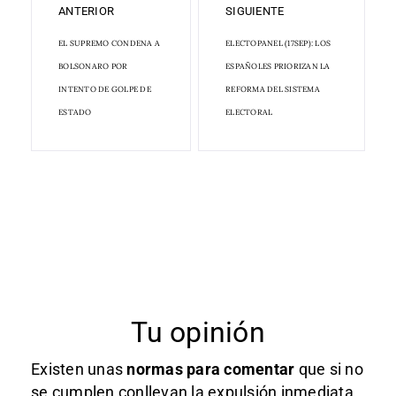
ANTERIOR
SIGUIENTE
EL SUPREMO CONDENA A
ELECTOPANEL (17SEP): LOS
BOLSONARO POR
ESPAÑOLES PRIORIZAN LA
INTENTO DE GOLPE DE
REFORMA DEL SISTEMA
ESTADO
ELECTORAL
Tu opinión
Existen unas
normas
para comentar
que si no
se cumplen conllevan la expulsión inmediata