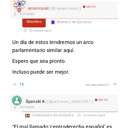
EM Off
Tamanraset
(@tamanraset)
#3134685
Miembro
Miembro de Ejecutiva
10 meses hace
Un día de estos tendremos un arco
parlamentario similar aquí.
Espero que sea pronto.
Incluso puede ser mejor.
15
Ver respuestas
(2)
EM Off
Španski K.
(@patreon_32917357)
#3134650
Colaborador de campaña
10 meses hace
“El mal llamado ‘centroderecha español’ es