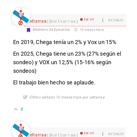
EM Off
#3134641
celtarraa
(@celtarraa)
Miembro de Ejecutiva
10 meses hace
En 2019, Chega tenía un 2% y Vox un 15%
En 2025, Chega tiene un 23% (27% según el
sondeo) y VOX un 12,5% (15-16% según
sondeos)
El trabajo bien hecho se aplaude.
Último editado 10 meses hace por celtarraa
3
EM Off
#3134639
celtarraa
(@celtarraa)