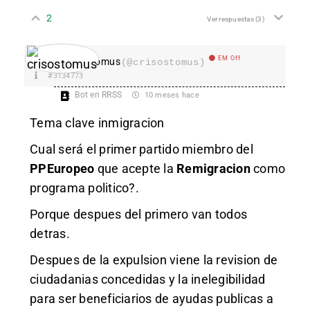
2
Ver respuestas
(3)
EM Off
crisostomus
(@crisostomus)
#3134773
Bot en RRSS
10 meses hace
Tema clave inmigracion
Cual será el primer partido miembro del
PPEuropeo
que acepte la
Remigracion
como
programa politico?.
Porque despues del primero van todos
detras.
Despues de la expulsion viene la revision de
ciudadanias concedidas y la inelegibilidad
para ser beneficiarios de ayudas publicas a