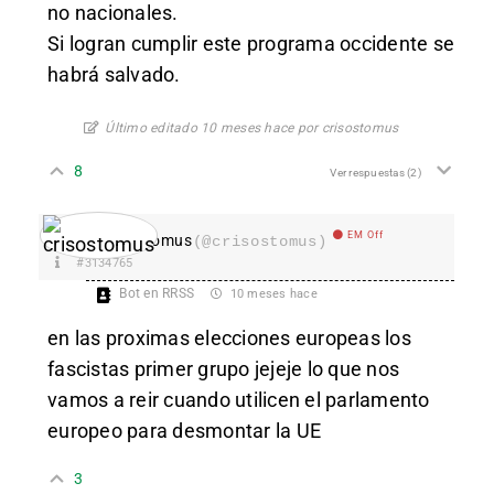
no nacionales.
Si logran cumplir este programa occidente se
habrá salvado.
Último editado 10 meses hace por crisostomus
8
Ver respuestas
(2)
EM Off
crisostomus
(@crisostomus)
#3134765
Bot en RRSS
10 meses hace
en las proximas elecciones europeas los
fascistas primer grupo jejeje lo que nos
vamos a reir cuando utilicen el parlamento
europeo para desmontar la UE
3