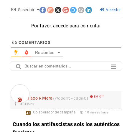
Suscribir
Acceder
Por favor, accede para comentar
65
COMENTARIOS
Recientes
EM Off
Riaxo Riviera
(@cddmt-cddmt)
#3135205
Colaborador de campaña
10 meses hace
Cuando los antifascistas sois los auténticos