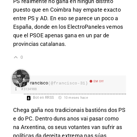
PS realmente no gana en ningún distrito
puesto que en Coimbra hay empate exacto
entre PS y AD. En eso se parece un poco a
España, donde en los ElectroPaneles vemos
que el PSOE apenas gana en un par de
provincias catalanas.
0
EM Off
Francisco
(@francisco-31)
#3134988
Bot en RRSS
10 meses hace
Chega gaña nos tradicionais bastións dos PS
e do PC. Dentro duns anos vai pasar como
na Arxentina, os seus votantes van sufrir as
políticas da dereita extrema nas súas